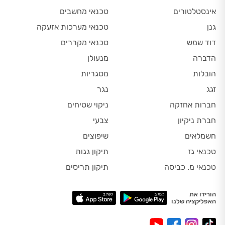
אינסטלטורים
טכנאי מחשבים
גנן
טכנאי מערכות אזעקה
דוד שמש
טכנאי מקררים
הדברה
מנעולן
הובלות
מסגריות
זגג
נגר
חברות אחזקה
ניקוי שטיחים
חברת ניקיון
צבעי
חשמלאים
שיפוצים
טכנאי גז
תיקון גגות
טכנאי מ. כביסה
תיקון תריסים
הורידו את
האפליקציה שלנו