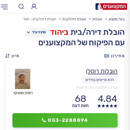
בעלי מקצוע
הובלות
הובלת דירה/בית
הובלת דירה/בית - יהוד
תחום:
אינסטלטור, חשמלאי…
תחום
הובלת דירה/בית
ביהוד
עם הפיקוח של המקצוענים
עיר:
תל אביב, חיפה…
עיר
מחירון
מיון
הובלות רוסלן
נבדק לאחרונה לפני 6 שעות
רוסלן סטבקר
68
4.84
חוות דעת
053-2288894