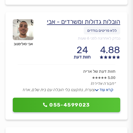
הובלות גדולות ומשרדים - אבי
נבדק לאחרונה לפני 6 שעות
אבי סולימנוב
24
4.88
חוות דעת
חוות דעת של אריה
5.00
״חבורה אדירה!
קרא עוד
בגלל טעות מצערת, נתקענו בלי הובלה עם בית שלם, ארוז
ומוכן, התקשרתי לאבי סולימנוב שהפך עולם ומצא לי חמישה
עובדים לאותו יום.
055-4599023
באו עם משאית קטנה, ביצעו שתי נגלות וסיימו בשעת ערב
מאוחרת מאוד.
למחרת גיליתי שאחת הטלוויזיות נשברה בהובלה ודיווחתי, יום
לאחר מכן הביאו לי טלוויזיה חדשה, מומלצים במקסימום.״