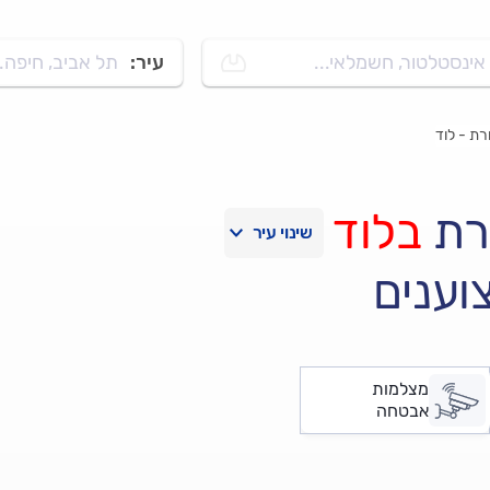
אינסטלטור, חשמלאי...
עיר:
תל אביב, חיפה..
ת - לוד
רת
בלוד
וענים
מצלמות
אבטחה