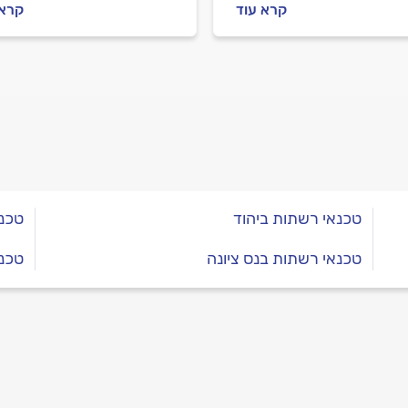
ים וכמה זה יעלה לכם?
העבודה. איך מתנהלים מול
קרא עוד
קרא 
תשובות.
החשמלאי לפני העבודה
ובמהלכה וכמה עולה התקנ
נקודת תאורה? כל התשובות
בפנים.
טכנאי רשתות ביהוד
טכנ
טכנאי רשתות בנס ציונה
טכנ