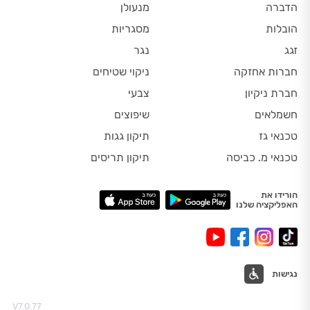
הדברה
מנעולן
הובלות
מסגריות
זגג
נגר
חברות אחזקה
ניקוי שטיחים
חברת ניקיון
צבעי
חשמלאים
שיפוצים
טכנאי גז
תיקון גגות
טכנאי מ. כביסה
תיקון תריסים
הורידו את
האפליקציה שלנו
נגישות
V7.0.77