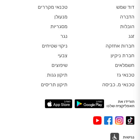
דוד שמש
טכנאי מקררים
הדברה
מנעולן
הובלות
מסגריות
זגג
נגר
חברות אחזקה
ניקוי שטיחים
חברת ניקיון
צבעי
חשמלאים
שיפוצים
טכנאי גז
תיקון גגות
טכנאי מ. כביסה
תיקון תריסים
הורידו את
האפליקציה שלנו
נגישות