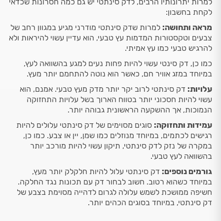
למרות יתרונותיו הרבים, לדק סינתטי יש גם כמה חסרונות שכדאי
לקחת בחשבון:
מראה ותחושה:
למרות שדק סינתטי מודרני מגיע במגוון רחב של
צבעים וטקסטורות המדמות עץ טבעי, הוא עדיין עשוי להיראות ולא
להרגיש טבעי כמו עץ אמיתי.
כמו כן, דק סינטי עשוי להיות פחות נעים למגע בהשוואה לעץ,
במיוחד במזג אוויר חם, כאשר הוא נוטה להתחמם יותר מעץ.
עלויות:
דק סינתטי לרוב יקר יותר מדק מעץ טבעי. אמנם, הוא
עשוי להיות חסכוני יותר בטווח הארוך בשל עלויות התחזוקה
הנמוכות, אך ההשקעה הראשונית גבוהה יותר.
עמידות ותחזוקה:
סוגים מסוימים של דק סינתטי עלולים להיות
רגישים לכתמים, במיוחד מנוזלים כמו שמן, יין או צבע. כמו כן,
במקרה של נזק לדק סינתטי, תיקון עשוי להיות מורכב יותר
בהשוואה לעץ טבעי.
גורמים נוספים:
דק סינתטי עלול להיות חלקלק יותר מעץ,
במיוחד כשהוא רטוב. חשוב לבחור דק עם תכונות נגד החלקה.
חשיפה ממושכת לשמש עלולה לגרום לדהייה מסוימת בצבע של
דק סינתטי, במיוחד בסוגים הכהים יותר.