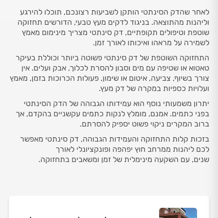
לאחר שהדק הסינתטי הותקן לשביעות רצונכם, תוכלו להירגע
וליהנות מהתוצאה. בניגוד לדקים מעץ טבעי, הדורשים תחזוקה
שוטפת וטיפולים תקופתיים, דק סינתטי מצריך מינימום מאמץ
לשמירה על מראהו ואיכותו לאורך זמן.
התחזוקה השוטפת של דק סינתטי פשוטה ביותר וכוללת בעיקר
טאטוא או שטיפה עם מים וסבון להסרת לכלוך, אבק ועלים. אין
צורך בשיוף, צביעה, איטום או שימון, פעולות הכרוכות בזמן, מאמץ
ועלויות כספיות במקרה של דק מעץ.
יתרון משמעותי נוסף הוא עמידותו הגבוהה של הדק הסינתטי
בפני כתמים. אמנם, מומלץ לנקות כתמים עקשניים בהקדם, אך
ברוב המקרים ניקוי פשוט יספיק להסרתם.
בזכות קלות התחזוקה והעמידות הגבוהה, דק סינתטי מאפשר
לכם ליהנות ממרחב חוץ יפהפה ופונקציונלי לאורך
שנים, עם השקעה מינימלית של זמן ומשאבים בתחזוקה.