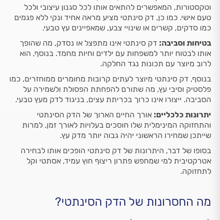
וטקסטורות, המאפשרים להתאים אותו לכל סגנון עיצובי ולכל
טעם אישי. כמו כן, דק סינתטי מציע מראה אחיד ונקי ללא פגמים
כמו סדקים, קשרים או שינויי צבע, שמאפיינים עץ טבעי.
בטיחות וסביבה:
דק סינתטי אינו מתפצל או נסדק, מה שהופך
אותו לבטוח יותר למשפחות עם ילדים וחיות מחמד. בנוסף, הוא
לרוב מיוצר עם תכונות נגד החלקה.
בנוסף, דק סינתטי מיוצר לעתים קרובות מחומרים ממוחזרים, כמו
פלסטיק וסיבי עץ, מה שתורם להפחתת הפסולת ולשמירה על
הסביבה. ייצורו אינו כרוך בכריתת עצים, בניגוד לדק מעץ טבעי.
יתרונות כלכליים:
אורך החיים הארוך של הדק הסינתטי
והתחזוקה המינימלית שלו חוסכים בעלויות לאורך זמן, למרות
שייתכן שמחירו הראשוני יהיה גבוה יותר מדק עץ.
בסופו של דבר, היתרונות של דק סינתטי הופכים אותו לבחירה
אטרקטיבית למי שמחפש פתרון ריצוף חוץ עמיד, אסתטי וקל
לתחזוקה.
מה החסרונות של הדק הסינתטי?