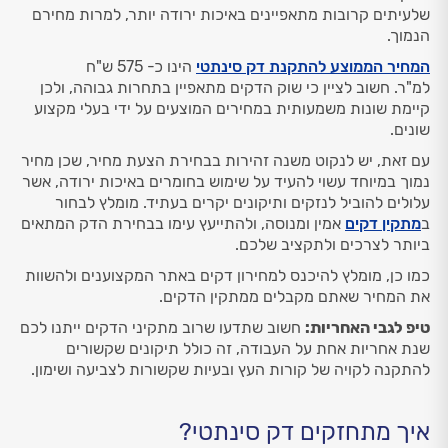
שלעיתים קרובות מתאפיינים באיכות ירודה יותר, למרות מחירם
הנמוך.
המחיר הממוצע להתקנת דק סינתטי
הינו כ- 575 ש"ח
למ"ר. חשוב לציין כי שוק הדקים מתאפיין בתחרות גבוהה, ולכן
קיימת שונות משמעותית במחירים המוצעים על ידי בעלי מקצוע
שונים.
עם זאת, יש לנקוט משנה זהירות בבחירת הצעת מחיר, שכן מחיר
נמוך במיוחד עשוי להעיד על שימוש בחומרים באיכות ירודה, אשר
עלולים להוביל לנזקים ותיקונים יקרים בעתיד. מומלץ לבחור
ב
מתקין דקים
אמין ומנוסה, ולהתייעץ עימו בבחירת הדק המתאים
ביותר לצרכים ולתקציב שלכם.
כמו כן, מומלץ להיכנס למחירון דקים באתר המקצוענים ולהשוות
את המחיר שאתם מקבלים ממתקין הדקים.
טיפ לגבי האחריות:
חשוב שתדעו שרוב מתקיני הדקים ייתנו לכם
שנת אחריות אחת על העבודה, זה כולל תיקונים שקשורים
להתקנה לקויה של קורות העץ ובעיות שקשורות לצביעה ושימון.
איך מתחזקים דק סינתטי?