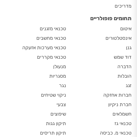
מדריכים
תחומים פופולריים
איטום
טכנאי מזגנים
אינסטלטורים
טכנאי מחשבים
גנן
טכנאי מערכות אזעקה
דוד שמש
טכנאי מקררים
הדברה
מנעולן
הובלות
מסגריות
זגג
נגר
חברות אחזקה
ניקוי שטיחים
חברת ניקיון
צבעי
חשמלאים
שיפוצים
טכנאי גז
תיקון גגות
טכנאי מ. כביסה
תיקון תריסים