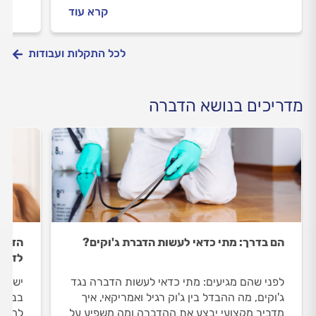
לפני שמזמינים מדביר וכמה תעלה לכם
בטלפו
קרא עוד
ההדברה? כל התשובות.
לכם ה
לכל התקלות ועבודות
מדריכים בנושא הדברה
הם בדרך: מתי כדאי לעשות הדברת ג'וקים?
הדברה
לדעת
לפני שהם מגיעים: מתי כדאי לעשות הדברה נגד
יש לכ
ג'וקים, מה ההבדל בין ג'וק רגיל ואמריקאי, איך
בבית?
מדביר מקצועי יבצע את ההדברה ומה משפיע על
להדבר