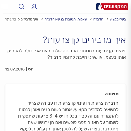
בעלי מקצוע
הדברה
שאלות ותשובות בנושא הדברה
איך מדבירים קן צרעות?
תחום:
תחום
איך מדבירים קן צרעות?
עיר:
תל אביב, חיפה…
עיר
זיהיתי קן צרעות במסתור הכביסה שלנו. האם אני יכולה להרחיק
אותו בעצמי, או שאני חייבת להזמין מדביר?
חלי
12.09.2018
תשובה
הדברת צרעות או פינוי קן צרעות זו עבודה שצריך
להשאיר למדביר מקצועי, אסור בשום פנים ואופן לנסות
להתמודד עם זה לבד. בכל קן יש 3-4 צרעות שתפקידן
לשמור על האזור מפני פולשים ואם הן ירגישו שאת
מתקרבת בצורה שעלולה לסכן אותן, הן עלולות לעקוץ