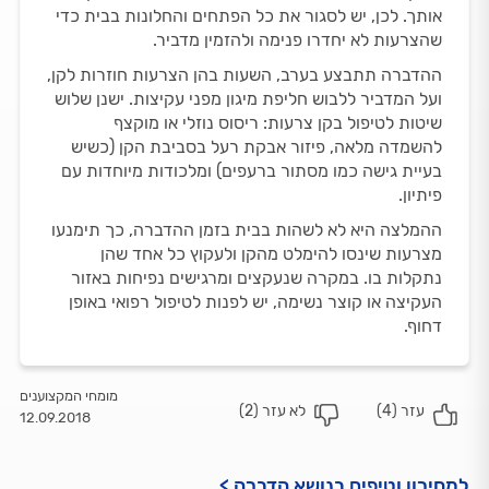
אותך. לכן, יש לסגור את כל הפתחים והחלונות בבית כדי
שהצרעות לא יחדרו פנימה ולהזמין מדביר.
ההדברה תתבצע בערב, השעות בהן הצרעות חוזרות לקן,
ועל המדביר ללבוש חליפת מיגון מפני עקיצות. ישנן שלוש
שיטות לטיפול בקן צרעות: ריסוס נוזלי או מוקצף
להשמדה מלאה, פיזור אבקת רעל בסביבת הקן (כשיש
בעיית גישה כמו מסתור ברעפים) ומלכודות מיוחדות עם
פיתיון.
ההמלצה היא לא לשהות בבית בזמן ההדברה, כך תימנעו
מצרעות שינסו להימלט מהקן ולעקוץ כל אחד שהן
נתקלות בו. במקרה שנעקצים ומרגישים נפיחות באזור
העקיצה או קוצר נשימה, יש לפנות לטיפול רפואי באופן
דחוף.
מומחי המקצוענים
עזר (
4
)
לא עזר (
2
)
12.09.2018
למחירון וטיפים בנושא הדברה >