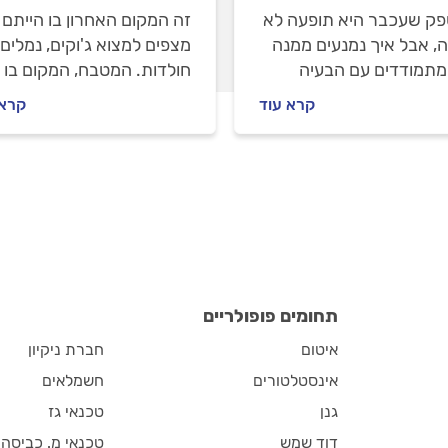
ספק שעכבר היא תופעה לא
זה המקום האחרון בו הייתם
ה, אבל איך נמנעים ממנה
מצפים למצוא ג'וקים, נמלים 
 מתמודדים עם הבעיה
חולדות. המטבח, המקום בו
כבר הצליח לחדור לבית?
אתם מבשלים את האוכל
קרא עוד
קרא 
תשובות בפנים
שלכם, הוא המגנט מספר 1
למזיקים. הזמנתם מדביר? ק
את כל הטיפים שחשוב לדעת
תחומים פופולריים
איטום
חברת ניקיון
אינסטלטורים
חשמלאים
גנן
טכנאי גז
דוד שמש
טכנאי מ. כביסה