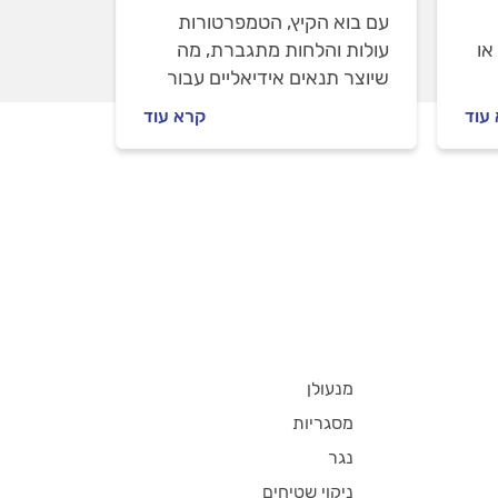
עם בוא הקיץ, הטמפרטורות
או
עולות והלחות מתגברת, מה
שיוצר תנאים אידיאליים עבור
התרבותם של מזיקים רבים,
עוד
קרא עוד
וביניהם כמובן הג'וקים הידועים
בלו
לשמצה. במדריך הבא
!
נסביר מתי מומלץ להזמין מדביר
להדברת ג'וקים בדירה, מתי
מומלץ לעשות זאת בעסק ואילו
פעולות אנחנו ממליצים לכם
לבצע לפני ההדברה ואחריה.
מנעולן
מסגריות
נגר
ניקוי שטיחים