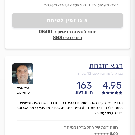
״היה מקצועי, אדיב, הוגן ועשה עבודה מעולה.״
אינו זמין לשיחה
יחזור לזמינות בראשון ב-08:00
תזכירו לי בSMS
ד.נ.א הדברות
נבדק לאחרונה לפני 12 שעות
163
4.95
אדוארד
חוות דעת
פוזאילוב
מדביר מקצועי ומוסמך מומחה מטפל רק בהדברת טרמיטים, ופשפש
מיטה בלבד !! ותק של כ- 6 שנים בתחום, שירות מקצועי ברמה הגבוהה
ביותר לשביעות רצון...
חוות דעת של רחל ברקן ממיתר
5.00