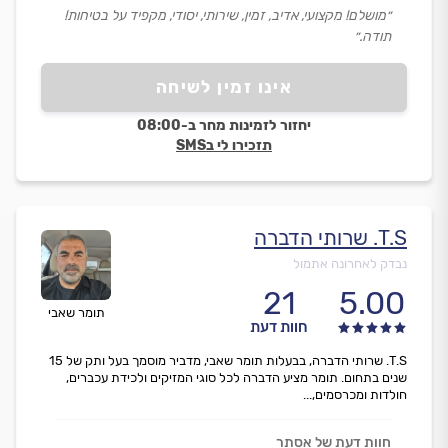
״מושלם! מקצועי, אדיב, זמין, שירותי, יסודי, מקפיד על בטיחות!
תודה.״
אינו זמין לשיחה
יחזור לזמינות מחר ב-08:00
תזכירו לי בSMS
T.S. שרותי הדברה
נבדק לאחרונה אתמול
21
5.00
תומר שאבי
חוות דעת
T.S. שרותי הדברה, בבעלות תומר שאבי, מדביר מוסמך בעל ותק של 15
שנים בתחום. תומר מציע הדברה לכל סוגי המזיקים ולכידת עכברים,
חולדות ומכרסמים,...
חוות דעת של אסתר