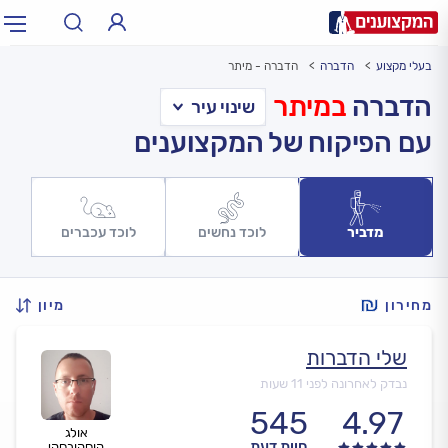
בעלי מקצוע
הדברה
הדברה - מיתר
תחום:
אינסטלטור, חשמלאי…
תחום
הדברה
במיתר
עם הפיקוח של המקצוענים
עיר:
תל אביב, חיפה…
עיר
מדביר
לוכד נחשים
לוכד עכברים
מחירון
מיון
שלי הדברות
נבדק לאחרונה לפני 11 שעות
545
4.97
אולג
חוות דעת
קוסקובסקי