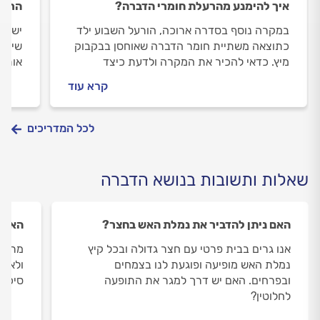
איך להימנע מהרעלת חומרי הדברה?
הרחקת נמ
במקרה נוסף בסדרה ארוכה, הורעל השבוע ילד
כתוצאה משתיית חומר הדברה שאוחסן בבקבוק
שיעזר
מיץ. כדאי להכיר את המקרה ולדעת כיצד
אותם
להימנע ומה לעשות במקרה של הרעלה
קרא עוד
לכל המדריכים
שאלות ותשובות בנושא הדברה
האם ניתן להדביר את נמלת האש בחצר?
האם ק
אנו גרים בבית פרטי עם חצר גדולה ובכל קיץ
מרפסת
נמלת האש מופיעה ופוגעת לנו בצמחים
ולאחר
ובפרחים. האם יש דרך למגר את התופעה
סיכוי
לחלוטין?