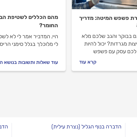
לעשות?
מהם הכללים לשטיפת הבי
ת פשפש המיטה: מדריך
החומר?
 בבוקר והגב שלכם מלא
היי, המדביר אמר לי לא לש
ות מגרדות? יכול להיות
לי מלוכלך בגלל סימני הרי
לכם עסק עם פשפש
במרכז החדר או שזה יבטל 
ה. במדריך הבא נסביר מה
קרא עוד
עוד שאלות ותשובות בנושא 
שפש המיטה ואיך הוא
לבית, איך מזהים את
 המיטה, איך מתנהלים
דביר מקצועי ואיך מדביר
 בפשפש המיטה?
הדברה בנוף הגליל (נצרת עילית)
הדבר