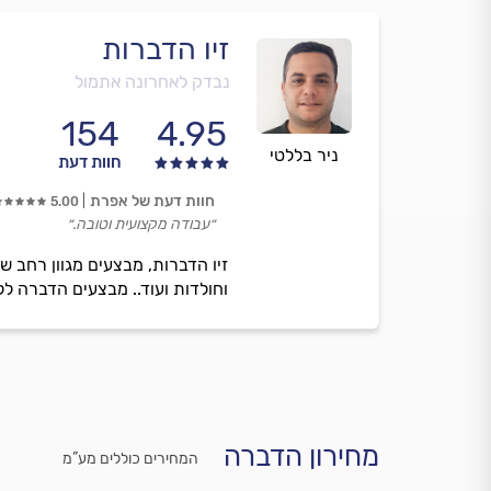
זיו הדברות
נבדק לאחרונה אתמול
154
4.95
ניר בללטי
חוות דעת
חוות דעת של אפרת
5.00
״עבודה מקצועית וטובה.״
זיו הדברות, מבצעים מגוון רחב ש
וחולדות ועוד.. מבצעים הדברה לל
מחירון הדברה
המחירים כוללים מע”מ