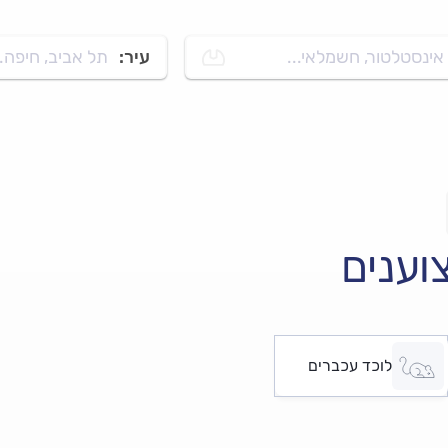
אינסטלטור, חשמלאי...
עיר:
תל אביב, חיפה..
וענים
לוכד עכברים