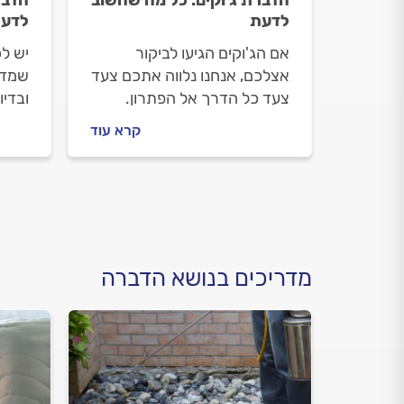
הדברת ג'וקים: כל מה שחשוב
הדבר
לדעת
לדע
אם הג'וקים הגיעו לביקור
יש לכ
אצלכם, אנחנו נלווה אתכם צעד
שמדו
צעד כל הדרך אל הפתרון.
ובדיו
אנחנו רוצים שהקיץ שלכם יהי
ללוו
קרא עוד
נקי מג'וקים, מה חשוב לדעת
מה עו
לפני שמזמינים מדביר וכמה זה
מדבי
עולה? התשובות לפניכם.
ההדב
מדריכים בנושא הדברה