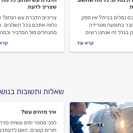
ת נמלים: כל מה שחשוב
הדברת עש המזון: כל מה
ת
שצריך לדעת
ם נמלים בבית? אין ספק
צריכים הדברת עש המזון? א
בר בתופעה מטרידה
נלווה אתכם בכל השלבים. א
ק בגלל זה אנחנו רוצים
מתנהלים מול המדביר וכמה
ת אתכם כל הדרך לפתרון.
עולה הדברת עש המזון? כל
קרא עוד
קרא 
שים לפני שמזמינים
התשובות לפניכם.
ר וכמה תעלה לכם
רה? כל התשובות.
שאלות ותשובות בנוש
איך מזהים עש?
לפני מספר ימים עשיתי סדר
חורים קטנים. האם לדעתכם י