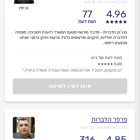
נבדק לאחרונה לפני 4 ימים
בן ימין
77
4.96
חוות דעת
בנג`וק הדברות - מדביר מורשה מטעם המשרד להגנת הסביבה, מומחה
להדברת חולדות, תיקנים, ופרעושים בלבד, צרעות ותיקן גרמני. אנחנו
מבצעים ריסוס...
חוות דעת של גיא
5.00
״בן מקצוען, הסביר את הנעשה, עשה עבודה מעולה ונקייה.״
אינו זמין לשיחה
פרפר הדברות
נבדק לאחרונה לפני 32 דקות
316
4.85