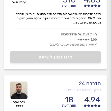
עזרא אשר
חוות דעת
פרפר הדברות מבצעים עבודות הדברה מכל הסוגים עם רישיון מוסמך
מס` 1962. מספקים לכם שירות הדברת ג`וקים, נמלת האש, מזיקים,
נמלים, פרעושים, כיני...
חוות דעת של אלדד שביט
5.00
״הותיר רושם מקצועי ונעים הליכות.״
אינו זמין לשיחה
הדברה 24
נבדק לאחרונה לפני יומיים
18
4.94
נדב יעקב
חוות דעת
הממר