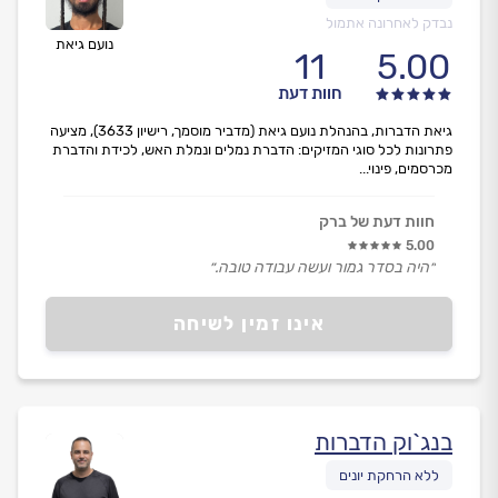
נבדק לאחרונה אתמול
נועם גיאת
11
5.00
חוות דעת
גיאת הדברות, בהנהלת נועם גיאת (מדביר מוסמך, רישיון 3633), מציעה
פתרונות לכל סוגי המזיקים: הדברת נמלים ונמלת האש, לכידת והדברת
מכרסמים, פינוי...
חוות דעת של ברק
5.00
״היה בסדר גמור ועשה עבודה טובה.״
אינו זמין לשיחה
בנג`וק הדברות