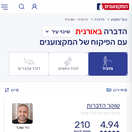
בעלי מקצוע
הדברה
הדברה - אורנית
תחום:
אינסטלטור, חשמלאי…
תחום
הדברה
באורנית
עם הפיקוח של המקצוענים
עיר:
תל אביב, חיפה…
עיר
מדביר
לוכד נחשים
לוכד עכברים
מחירון
מיון
שוקר הדברות
נבדק לאחרונה לפני יומיים
210
4.94
ניר שוכר
חוות דעת