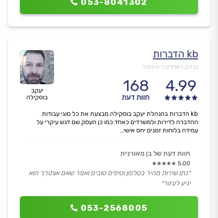
053-8041302
kb הדברות
נבדק לאחרונה אתמול
168
4.99
יעקב
חוות דעת
בוסקילה
kb הדברות בהנהלת יעקב בוסקילה מבצעת את כל סוגי עבודות
ההדברה לדירות ולמשרדים כאחד כמו כן העסק שם דגש עיקרי על
עמידה בלוחות זמנים יחס אישי...
חוות דעת של בן מאורנית
5.00
״נתן שירות מהיר בטלפון וטיפים טובים ואמר שאם אצטרך הוא
יגיע לעזור״
053-2568005