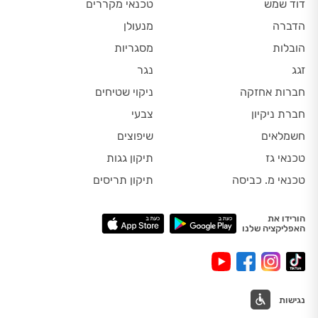
דוד שמש
טכנאי מקררים
הדברה
מנעולן
הובלות
מסגריות
זגג
נגר
חברות אחזקה
ניקוי שטיחים
חברת ניקיון
צבעי
חשמלאים
שיפוצים
טכנאי גז
תיקון גגות
טכנאי מ. כביסה
תיקון תריסים
הורידו את
האפליקציה שלנו
נגישות