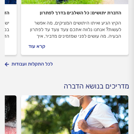
הדברת יתושים: כל השלבים בדרך לפתרון
הדבר
הקיץ הגיע ואיתו היתושים המציקים, מה אפשר
יש לכ
לעשות? אנחנו נלווה אתכם צעד צעד עד לפתרון
במטרד
הבעיה. מה עושים לפני שמזמינים מדביר, איך
הדרך 
מכינים את החצר להדברה וכמה זה יעלה לכם?
שמזמי
קרא עוד
התשובות לפניכם.
זה יע
לכל התקלות ועבודות
מדריכים בנושא הדברה