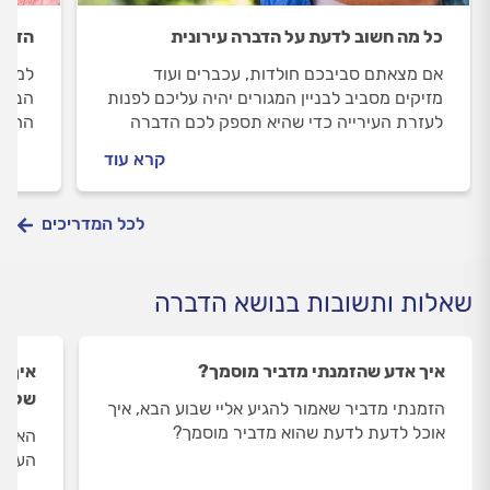
כל מה חשוב לדעת על הדברה עירונית
הדבר
אם מצאתם סביבכם חולדות, עכברים ועוד
למי מ
מזיקים מסביב לבניין המגורים יהיה עליכם לפנות
הבגדי
לעזרת העירייה כדי שהיא תספק לכם הדברה
החלו 
עירונית. איך עושים את זה ומה חשוב לדעת על
נמצא 
קרא עוד
התהליך? כל התשובות.
לכל המדריכים
שאלות ותשובות בנושא הדברה
איך אדע שהזמנתי מדביר מוסמך?
איך מ
של עש
הזמנתי מדביר שאמור להגיע אליי שבוע הבא, איך
אוכל לדעת לדעת שהוא מדביר מוסמך?
האם א
העשבי