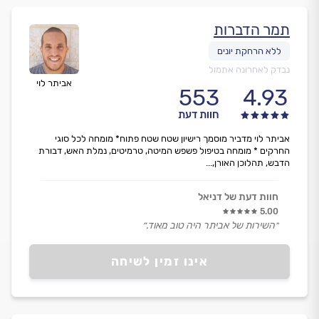
תמר הדברות
נבדק לאחרונה אתמול
אביתר לוי
553
4.93
חוות דעת
אביתר לוי מדביר מוסמך רישיון שטח שטח פתוח* מומחה לכל סוגי
החרקים * מומחה בטיפול פשפש המיטה, טרמיטים, נמלת האש, דבורת
הדבש, תהלוכן האורן,...
חוות דעת של דניאל
5.00
״השירות של אביתר היה טוב מאוד.״
אינו זמין לשיחה