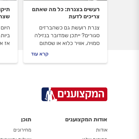
רעשים בצנרת: כל מה שאתם
תיקו
צריכים לדעת
שצרי
צנרת רועשת גם כשהברזים
היום 
סגורים? ייתכן שמדובר בנזילה
ביותר
סמויה, אוויר כלוא או שסתום
אז אי
תקול. כך תזהו את הבעיה לפני
לדעת
קרא עוד
שתזמינו אינסטלטור.
במדר
אודות המקצוענים
תוכן
אודות
מחירונים