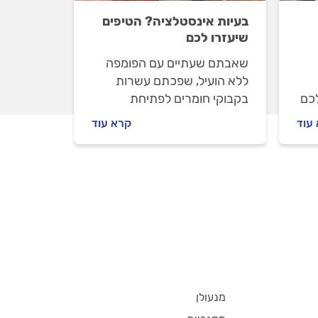
בעיות אינסטלציה? הטיפים
שיעזרו לכם
שאבתם שעתיים עם הפומפה
ללא הועיל, שפכתם עשרות
לכם
בקבוקי חומרים לפתיחת
ה
סתימות, או שהצינור התפוצץ
עוד
קרא עוד
ה.
בהפגנתיות? מה יכול להיות
מקור הבעיה בצנרת ואיך
תתמודדו: 4 טיפים לטיפול
בבעיות צנרת.
מנעולן