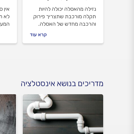
נזילה מהאסלה יכולה להיות
אין 
תקלה מורכבת שתצריך פירוק
לא ת
והרכבה מחדש של האסלה.
המעט
אנחנו ננסה לעזור לכם לתקן
שיסי
קרא עוד
את הנזילה בעצמכם ואם לא
הסתי
תצליחו, נלווה אתכם בהתנהלות
נכון 
מול האינסטלטור.
מדריכים בנושא אינסטלציה