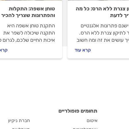
ן צנרת ללא הרס: כל מה
טוחן אשפה: התקלות
ך לדעת
והפתרונות שצריך להכיר
ישנם פתרונות אלגנטיים
התקנת טוחן אשפה היא
 לתיקון צנרת ללא הרס.
התקנה שיכולה לשפר את
ך עושים את זה ומה חשוב
איכות החיים שלכם, לגרום 
 על העבודה? הכל
לחסוך שקיות רבות של אשפ
קרא עוד
קרא 
יך הבא.
ואפילו תהיה ידידותית לסביב
עם זאת, כמו בכל מכשיר
חשמלי גם לטוחן האשפה
תקלות שכדאי להכיר.
תחומים פופולריים
איטום
חברת ניקיון