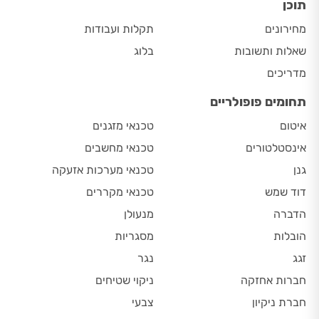
תוכן
מחירונים
תקלות ועבודות
שאלות ותשובות
בלוג
מדריכים
תחומים פופולריים
איטום
טכנאי מזגנים
אינסטלטורים
טכנאי מחשבים
גנן
טכנאי מערכות אזעקה
דוד שמש
טכנאי מקררים
הדברה
מנעולן
הובלות
מסגריות
זגג
נגר
חברות אחזקה
ניקוי שטיחים
חברת ניקיון
צבעי