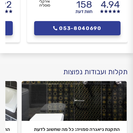
.92
158
4.94
אירקלי
סוסליה
חוות דעת
053-8040690
תקלות ועבודות נפוצות
התקנת ניאגרה סמויה: כל מה שחשוב לדעת
התקנ