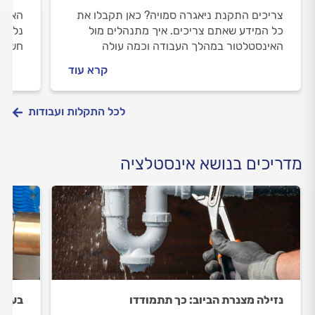
צריכים התקנת ניאגרה סמויה? כאן תקבלו את
האמבט
כל המידע שאתם צריכים. איך מתנהלים מול
נלווה
האינסטלטור במהלך העבודה וכמה עולה
חשוב 
התקנת ניאגרה סמויה? כל התשובות לפניכם.
מתנהל
קרא עוד
לפניכ
לכל התקלות ועבודות
מדריכים בנושא אינסטלציה
נזילה מצנרת הביוב: כך תתמודדו
בעיות