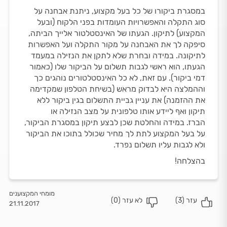
במסגרת ביקורו של כל בעל מקצוע, ניתנת אבחנה על
סוג התקלה והאפשרויות העומדות בפני הלקוח (ובעל
המקצוע) לתיקון. הגעתו של האינסטלטור אלייך הביתה,
סיפקה לך את האבחנה על מקור התקלה ועל האפשרות
לתיקונה. במידה ובחרת שלא לתקן את הנזילה במעמד
הגעתו, הוא ראשי לגבות תשלום על הביקור שלו (כאמור
דמי ביקור). עם זאת, לא כל האינסטלטורים נוהגים כך
וההמלצה היא לבדוק מראש (בשיחת הטלפון שמקדימה
את ההזמנה) את עניין גביית התשלום בגין ביקור ללא
תיקון ואף ליידע אותו טלפונית על מצב הנזילה או
הברז. במידה והחלטת שכן לבצע תיקון במסגרת הביקור,
על בעל המקצוע לתת לך מחיר שכולל בתוכו את הביקור
ולא לגבות עליו תשלום נפרד.
בהצלחה!
מומחי המקצוענים
עזר (
3
)
לא עזר (
0
)
21.11.2017