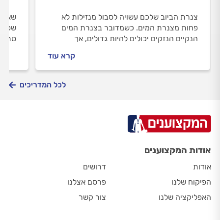
צנרת הביוב שלכם עשויה לסבול מנזילות לא
שאבתם
פחות מצנרת המים. כשמדובר בצנרת המים
שפכתם
הנקיים הנזקים יכולים להיות גדולים, אך
סתימו
כשמדובר על מי הביוב החיים בבית יכולים להפוך
יכול 
קרא עוד
לבלתי אפשריים.
4 טיפים לטיפול בבעיות צנרת.
לכל המדריכים
אודות המקצוענים
אודות
דרושים
הפיקוח שלנו
פרסם אצלנו
האפליקציה שלנו
צור קשר