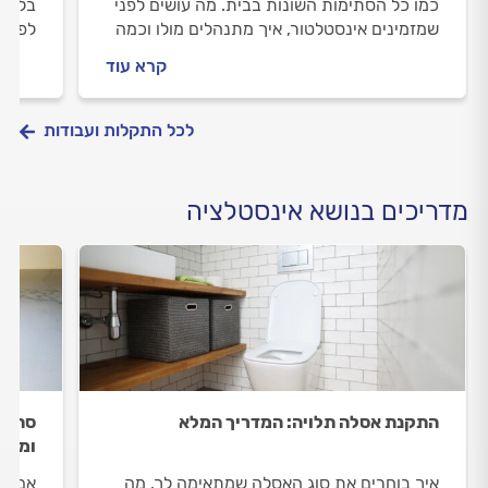
כמו כל הסתימות השונות בבית. מה עושים לפני
בלשון
שמזמינים אינסטלטור, איך מתנהלים מולו וכמה
לפתוח
עולה התיקון? המקצוענים מלווים אתכם שלב
האינס
קרא עוד
אחר שלב.
לכל התקלות ועבודות
מדריכים בנושא אינסטלציה
התקנת אסלה תלויה: המדריך המלא
סתימה
ומניע
איך בוחרים את סוג האסלה שמתאימה לך, מה
אם לא