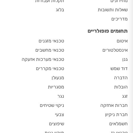
מחירונים
תקלות ועבודות
שאלות ותשובות
בלוג
מדריכים
תחומים פופולריים
איטום
טכנאי מזגנים
אינסטלטורים
טכנאי מחשבים
גנן
טכנאי מערכות אזעקה
דוד שמש
טכנאי מקררים
הדברה
מנעולן
הובלות
מסגריות
זגג
נגר
חברות אחזקה
ניקוי שטיחים
חברת ניקיון
צבעי
חשמלאים
שיפוצים
טכנאי גז
תיקון גגות