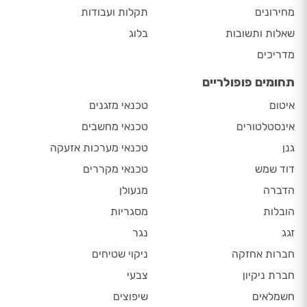
מחירונים
תקלות ועבודות
שאלות ותשובות
בלוג
מדריכים
תחומים פופולריים
איטום
טכנאי מזגנים
אינסטלטורים
טכנאי מחשבים
גנן
טכנאי מערכות אזעקה
דוד שמש
טכנאי מקררים
הדברה
מנעולן
הובלות
מסגריות
זגג
נגר
חברות אחזקה
ניקוי שטיחים
חברת ניקיון
צבעי
חשמלאים
שיפוצים