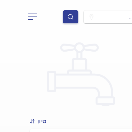
.
מיון