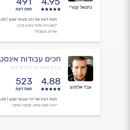
491
4.95
נתנאל קטרי
חוות דעת
חוות דעת של נדב מבאר שבע
5.00
״הוא היה אלוף והגיע מהר.
שירות מעולה!״
חכים עבודות אינסט
נבדק לאחרונה לפני 3 ימים
523
4.88
עבד אלסנע
חוות דעת
חוות דעת של יורי מבאר שבע
5.00
״היה מאה אחוז, מספר אחת.״