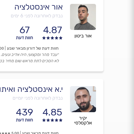
אור אינסטלציה
נבדק לאחרונה לפני 6 ימים
67
4.87
אור ביטון
חוות דעת
חוות דעת של דורון מבאר שבע
00
״עבד מהר ומקצועי, היה אדיב ונעים.
לא הסכים לתת מראש שום מחיר בטלפו
י.א אינסטלציה ואיתור
נבדק לאחרונה לפני יומיים
439
4.85
יקיר
חוות דעת
אלקסלסי
חוות דעת מבאר שבע
5.00