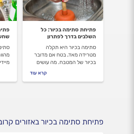
פתיחת סתימה בכיור: כל
פתיח
השלבים בדרך לפתרון
שחשו
סתימה בכיור היא תקלה
סתימו
מטרידה מאד, בטח אם מדובר
מהוו
בכיור של המטבח. מה עושים
מיידי
לפני שמזמינים אינסטלטור, איך
אינסט
קרא עוד
מתנהלים מולו וכמה עולה
וכמה
התיקון? המקצוענים מלווים
מלוו
אתכם שלב אחר שלב.
פתיחת סתימה בכיור באזורים קרוב