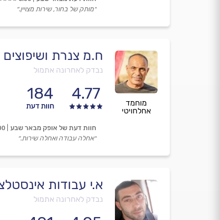
״מותק של בחור, שירות מצויין.״
ח.מ צנרת ושיפוצים
נבדק לאחרונה אתמול
184
4.77
מוחמד
חוות דעת
אחלחויטי
חוות דעת של אופק מבאר שבע
00
״אחלה עבודה ואחלה שירות.״
א.י עבודות אינסטלצ
נבדק לאחרונה אתמול