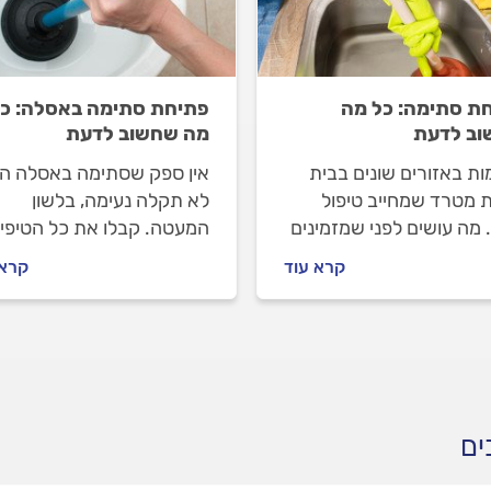
ת סתימה: כל מה
פתיחת סתימה באסלה: כ
ב לדעת
מה שחשוב לדעת
ת באזורים שונים בבית
אין ספק שסתימה באסלה הי
ת מטרד שמחייב טיפול
לא תקלה נעימה, בלשון
. מה עושים לפני שמזמינים
המעטה. קבלו את כל הטיפי
לטור, איך מתנהלים מולו
שיסייעו לכם לפתוח את
קרא עוד
קרא 
 עולה התיקון? המקצוענים
הסתימה בעצמכם ולהתנהל
ים אתכם שלב אחר שלב.
נכון מול האינסטלטור שתזמינ
ים