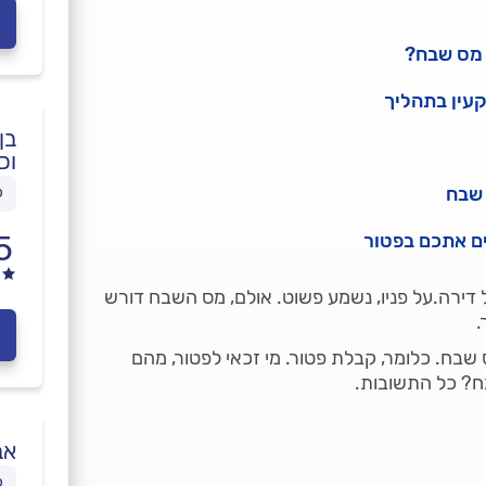
 מס שבח?
עין בתהליך
בן
וכ
 שבח
ל
5
ירה.על פניו, נשמע פשוט. אולם, מס השבח דורש
.
בח. כלומר, קבלת פטור. מי זכאי לפטור, מהם
? כל התשובות.
אב
ל