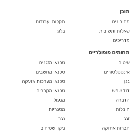
תוכן
מחירונים
תקלות ועבודות
שאלות ותשובות
בלוג
מדריכים
תחומים פופולריים
איטום
טכנאי מזגנים
אינסטלטורים
טכנאי מחשבים
גנן
טכנאי מערכות אזעקה
דוד שמש
טכנאי מקררים
הדברה
מנעולן
הובלות
מסגריות
זגג
נגר
חברות אחזקה
ניקוי שטיחים