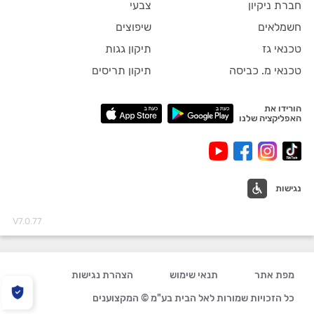
חברת ניקיון
צבעי
חשמלאים
שיפוצים
טכנאי גז
תיקון גגות
טכנאי מ. כביסה
תיקון תריסים
הורידו את
האפליקציה שלנו
נגישות
V7.0.77
מפת אתר
תנאי שימוש
הצהרת נגישות
כל הזכויות שמורות לאל הבית בע"מ © המקצוענים