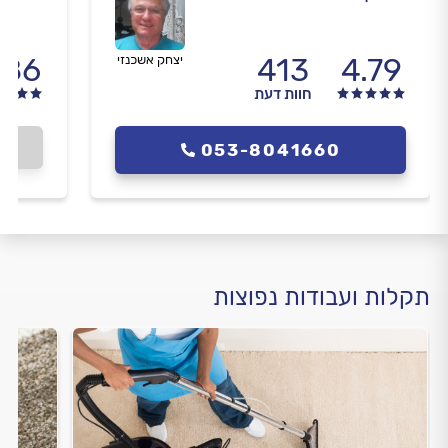
.86
413
4.79
יצחק אשכנזי
חוות דעת
053-8041660
תקלות ועבודות נפוצות