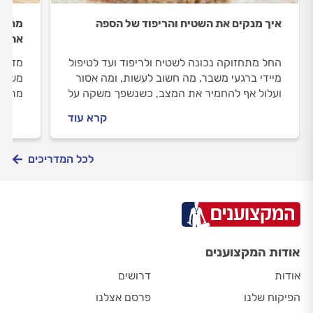
איך מנקים את השטיח והריפוד של הספה
מהן ה
את ה
החל מתחזוקה נכונה לשטיח ולריפוד ועד לטיפול
מזניח
מיידי ברגעי משבר. מה חשוב לעשות, ומה אסור
משאיר
ועלול אף להחמיר את המצב, כשנשפך משקה על
מרטיב
השטיח או שהעט התפוצצה על הספה
הסרת 
קרא עוד
שכדאי
לכל המדריכים
אודות המקצוענים
אודות
דרושים
הפיקוח שלנו
פרסם אצלנו