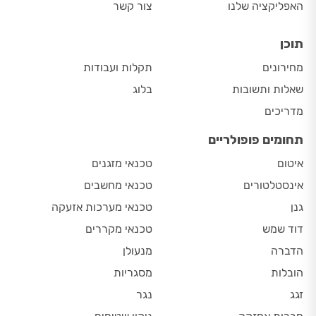
האפליקציה שלנו
צור קשר
תוכן
מחירונים
תקלות ועבודות
שאלות ותשובות
בלוג
מדריכים
תחומים פופולריים
איטום
טכנאי מזגנים
אינסטלטורים
טכנאי מחשבים
גנן
טכנאי מערכות אזעקה
דוד שמש
טכנאי מקררים
הדברה
מנעולן
הובלות
מסגריות
זגג
נגר