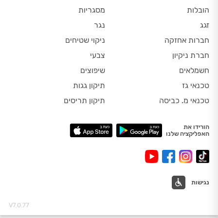
הובלות
מסגריות
זגג
נגר
חברות אחזקה
ניקוי שטיחים
חברת ניקיון
צבעי
חשמלאים
שיפוצים
טכנאי גז
תיקון גגות
טכנאי מ. כביסה
תיקון תריסים
הורידו את
האפליקציה שלנו
נגישות
V7.0.77