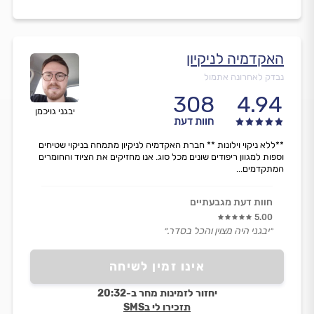
האקדמיה לניקיון
נבדק לאחרונה אתמול
308
4.94
יבגני גויכמן
חוות דעת
**ללא ניקוי וילונות ** חברת האקדמיה לניקיון מתמחה בניקוי שטיחים
וספות למגוון ריפודים שונים מכל סוג. אנו מחזיקים את הציוד והחומרים
המתקדמים...
חוות דעת מגבעתיים
5.00
״יבגני היה מצוין והכל בסדר.״
אינו זמין לשיחה
יחזור לזמינות מחר ב-20:32
תזכירו לי בSMS