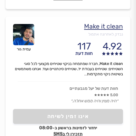
Make it clean
נבדק לאחרונה אתמול
117
4.92
עמית גור
חוות דעת
Make it clean, חברה שמתמחה בניקוי שטיחים מקצועי לכל סוגי
השטיחים: שטיחים בעבודת יד, שטיחים סינתטיים ועוד. אנחנו משתמשים
בשיטות ניקוי מתקדמות...
חוות דעת של יעל מגבעתיים
5.00
״היה מצוין והיה ממש אחלה.״
אינו זמין לשיחה
יחזור לזמינות בראשון ב-08:00
תזכירו לי בSMS