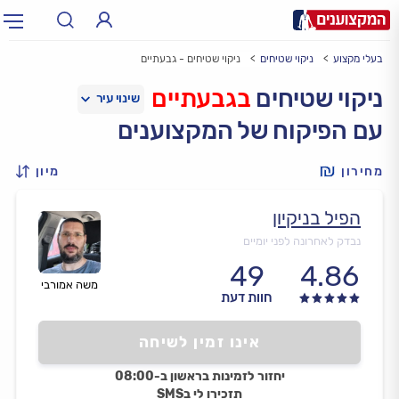
בעלי מקצוע
ניקוי שטיחים
ניקוי שטיחים - גבעתיים
תחום:
אינסטלטור, חשמלאי…
תחום
ניקוי שטיחים
בגבעתיים
עם הפיקוח של המקצוענים
עיר:
תל אביב, חיפה…
עיר
מחירון
מיון
הפיל בניקיון
נבדק לאחרונה לפני יומיים
49
4.86
משה אמורבי
חוות דעת
אינו זמין לשיחה
יחזור לזמינות בראשון ב-08:00
תזכירו לי בSMS