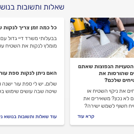
שאלות ותשובות בנושא
כל כמה זמן צריך לנקות 
בבעלותי משרד דיי גדול עם 
מומלץ לנקות את השטיח על 
הטעויות הנפוצות שאתם
האם ניתן לנקות ספת עור
ם שהורסות את
חים שלכם?
שלום, יש לי ספת עור ישנה ו
ים את ניקוי השטיח או
שיטה שבה עושים שימוש בק
ם לא נכון? משאירים את
מתאימה לספות עור? תודה
ח חשוף לשמש ישירה?
בים אותו במהלך הספונג'ה
קרא עוד
עוד שאלות ותשובות בנושא ני
וך כדי הסרת כתמים
מים לעובש? הנה כל