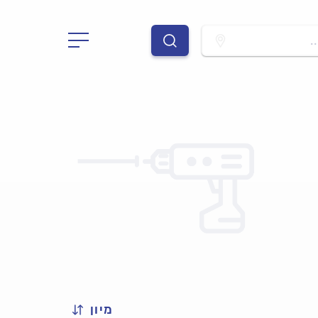
.
מיון