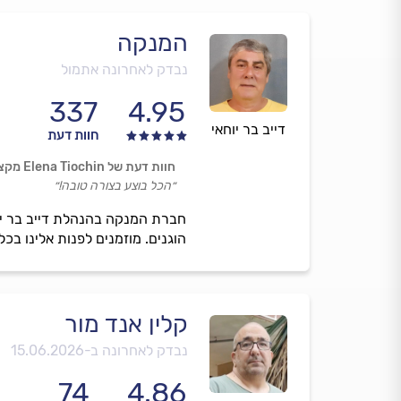
המנקה
נבדק לאחרונה אתמול
337
4.95
דייב בר יוחאי
חוות דעת
חוות דעת של Elena Tiochin מקציר
״הכל בוצע בצורה טובה!״
חברת המנקה בהנהלת דייב בר יוחא
הוגנים. מוזמנים לפנות אלינו בכל
קלין אנד מור
נבדק לאחרונה ב-
15.06.2026
74
4.86