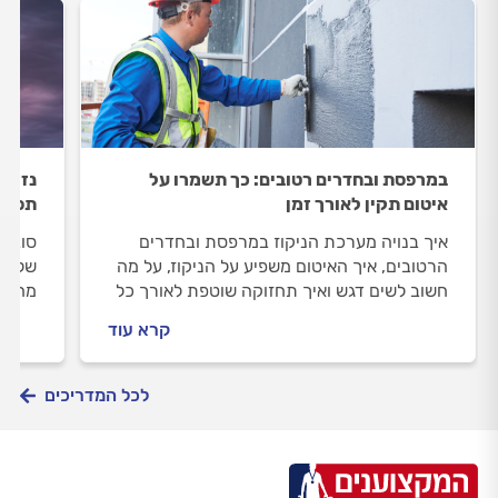
במרפסת ובחדרים רטובים: כך תשמרו על
נזילה
איטום תקין לאורך זמן
תפעל
איך בנויה מערכת הניקוז במרפסת ובחדרים
סובלי
הרטובים, איך האיטום משפיע על הניקוז, על מה
שלפני
חשוב לשים דגש ואיך תחזוקה שוטפת לאורך כל
מה על
עונות השנה תמנע מאיתנו את הטיפול בתקלה
מקצוע
קרא עוד
המורכבת הבאה? כל התשובות במדריך
שלפניכם.
לכל המדריכים