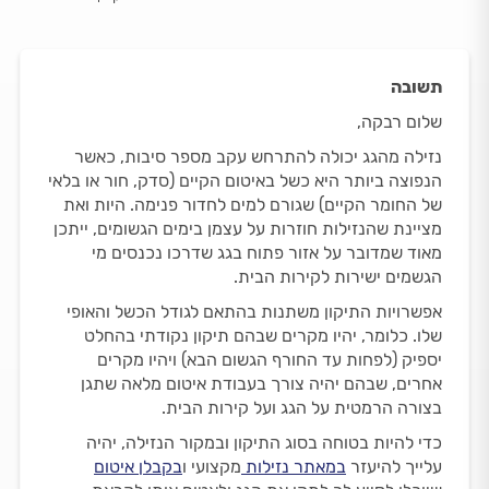
תשובה
שלום רבקה,
נזילה מהגג יכולה להתרחש עקב מספר סיבות, כאשר
הנפוצה ביותר היא כשל באיטום הקיים (סדק, חור או בלאי
של החומר הקיים) שגורם למים לחדור פנימה. היות ואת
מציינת שהנזילות חוזרות על עצמן בימים הגשומים, ייתכן
מאוד שמדובר על אזור פתוח בגג שדרכו נכנסים מי
הגשמים ישירות לקירות הבית.
אפשרויות התיקון משתנות בהתאם לגודל הכשל והאופי
שלו. כלומר, יהיו מקרים שבהם תיקון נקודתי בהחלט
יספיק (לפחות עד החורף הגשום הבא) ויהיו מקרים
אחרים, שבהם יהיה צורך בעבודת איטום מלאה שתגן
בצורה הרמטית על הגג ועל קירות הבית.
כדי להיות בטוחה בסוג התיקון ובמקור הנזילה, יהיה
עלייך להיעזר
במאתר נזילות
מקצועי ו
בקבלן איטום