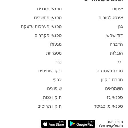
איטום
טכנאי מזגנים
אינסטלטורים
טכנאי מחשבים
גנן
טכנאי מערכות אזעקה
דוד שמש
טכנאי מקררים
הדברה
מנעולן
הובלות
מסגריות
זגג
נגר
חברות אחזקה
ניקוי שטיחים
חברת ניקיון
צבעי
חשמלאים
שיפוצים
טכנאי גז
תיקון גגות
טכנאי מ. כביסה
תיקון תריסים
הורידו את
האפליקציה שלנו