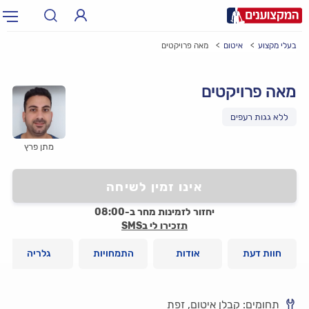
בעלי מקצוע
איטום
מאה פרויקטים
תחום:
אינסטלטור, חשמלאי…
תחום
מאה פרויקטים
עיר:
תל אביב, חיפה…
עיר
מתן פרץ
אינו זמין לשיחה
יחזור לזמינות מחר ב-08:00
תזכירו לי בSMS
חוות דעת
אודות
התמחויות
גלריה
תחומים: קבלן איטום, זפת