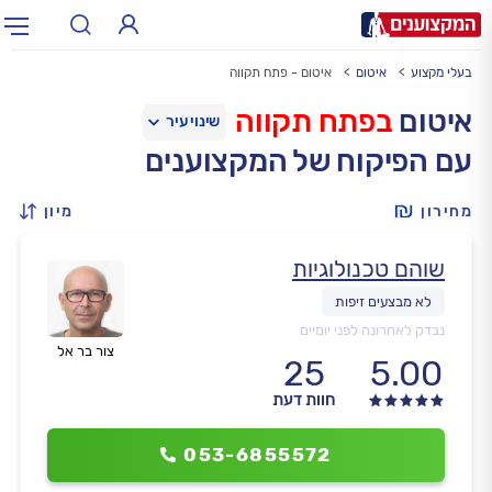
בעלי מקצוע
איטום
איטום - פתח תקווה
תחום:
אינסטלטור, חשמלאי…
תחום
איטום
בפתח תקווה
עם הפיקוח של המקצוענים
עיר:
תל אביב, חיפה…
עיר
מחירון
מיון
שוהם טכנולוגיות
נבדק לאחרונה לפני יומיים
צור בר אל
25
5.00
חוות דעת
053-6855572