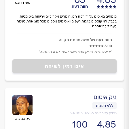
משה רובס
חוות דעת
מומחים באיטום על ידי זפת חם, חומרים אקריליים ויריעות ביטומניות
בלבד. לא עוסקים בגגות רעפים ואיטומים נוספים מכל סוג אחר. נשמח
לעמוד לרשותכם...
חוות דעת של משה מפתח תקווה
5.00
״ירא שמיים, צדיק אמיתי,אני מאוד מרוצה ממנו.״
אינו זמין לשיחה
ניק איטום
נבדק לאחרונה ב-
24.05.2026
ניק בנובייב
100
4.85