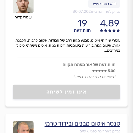
נבדק לאחרונה ב-
30.07.2026
עומרי קדור
19
4.89
חוות דעת
עומרי שירותי איטום, מבצע מגוון רחב של עבודות איטום לרבות: הלבנת
גגות, איטום גגות ביריעות ביטומניות, זיפות גגות, איטום משחתי, טיפול
במרזבים...
חוות דעת של אור מפתח תקווה
5.00
״השירות היה בסדר גמור.״
אינו זמין לשיחה
סנטר איטום מבנים ובידוד טרמי
נבדק לאחרונה לפני 6 ימים