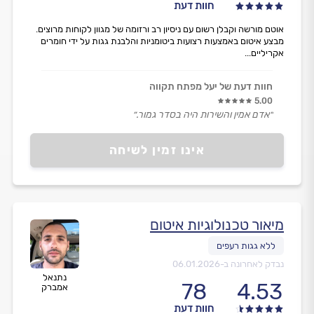
חוות דעת
אוטם מורשה וקבלן רשום עם ניסיון רב ורזומה של מגוון לקוחות מרוצים.
מבצע איטום באמצעות רצועות ביטומניות והלבנת גגות על ידי חומרים
אקריליים...
חוות דעת של יעל מפתח תקווה
5.00
״אדם אמין והשירות היה בסדר גמור.״
אינו זמין לשיחה
מיאור טכנולוגיות איטום
נבדק לאחרונה ב-
06.01.2026
נתנאל
78
4.53
אמברק
חוות דעת