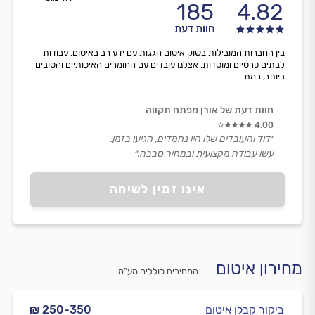
185
4.82
חוות דעת
בין החברות המובילות בשוק איטום הגגות עם ידע רב באיטום. עבודות
לבתים פרטיים ומוסדות. אצלנו עובדים עם החומרים האיכותיים והטובים
ביותר, רמת...
חוות דעת של אורן מפתח תקווה
4.00
״דוד והעובדים שלו היו נחמדים, הגיעו בזמן.
עשו עבודה מקצועית ובמחיר סבבה.״
אינו זמין לשיחה
מחירון איטום
המחירים כוללים מע”מ
ביקור קבלן איטום
₪ 250-350