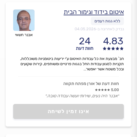
איטום בידוד וגימור הבית
נבדק לאחרונה ב-
04.05.2026
אבנר חשאי
24
4.83
חוות דעת
חב` מבצעת את כל עבודות האיטום ע'י יריעות ביטומניות משוכללות,
תקניות למגוון עבודות החל בגגות פרטיים ומשותפים, קירות שקועים
ובכל משטח אשר יאפשר...
חוות דעת של אורן מפתח תקווה
5.00
״אבנר היה נעים, שירותי ועשה עבודה טובה.״
אינו זמין לשיחה