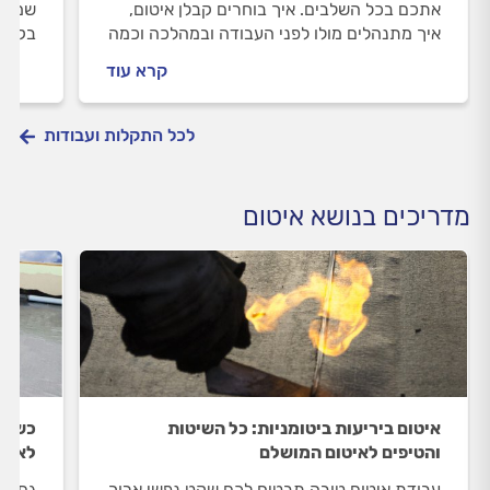
אתכם בכל השלבים. איך בוחרים קבלן איטום,
שמדוב
איך מתנהלים מולו לפני העבודה ובמהלכה וכמה
בקיר,
זה עולה? כל התשובות לפניכם.
יעלה 
קרא עוד
של המ
לכל התקלות ועבודות
מדריכים בנושא איטום
איטום ביריעות ביטומניות: כל השיטות
כששיפ
והטיפים לאיטום המושלם
לא שו
עבודת איטום טובה תבטיח לכם שקט נפשי ארוך
גם הא