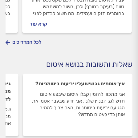
טווח (בעיקר בחורף) ולכן, חשוב להשתמש
לקויי
בחומרים חזקים ועמידים. מה חשוב לבדוק לפני
בשיפו
הזמנה של קבלן איטום ולמה דווקא יריעות
כל ה
קרא עוד
ביטומניות הן המומלצות ביותר?
לכל המדריכים
שאלות ותשובות בנושא איטום
איך אוטמים גג שיש עליו יריעות ביטומניות?
גילית
מנסה 
אני מתכוון להזמין קבלן איטום שיבצע איטום
לדייק
חדש לגג הבניין שלנו. אני יודע שבעבר אטמו את
הגג עם יריעות ביטומניות, האם צריך להסיר
שלום,
אותן כדי לאטום מחדש?
מנסה 
את הח