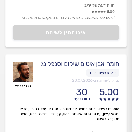
חוות דעת של יריב
5.00
״הגיע כפי שקבענו, ביצע את העבודה במקצועיות ובמהירות.
כיף לעבוד עם דורון.״
אינו זמין לשיחה
חומר ואבן איטום שיקום וסנפלינג
נבדק לאחרונה ב-
20.07.2026
מנדי ברמץ
30
5.00
חוות דעת
מומחים באיטום גגות בחומר אלסטומרי מתקדם, עמיד למים עומדים
ותנאי קיצון, עם 10 שנות אחריות. ביצוע על בטון, ביטומן וברזל. מומחי
סנפלינג לאיטום...