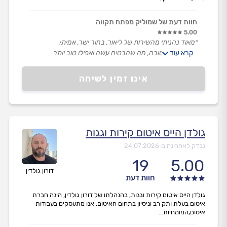
חוות דעת של שמוליק מפתח תקווה
5.00
״מאוד נהניתי מהשירות של ליאור, בחור ישר, אמיתי,
קרא עוד
התרשמתי לטובה, מה שהבטיח עשה ואפילו טוב יותר
משחשבתי.״
אינו זמין לשיחה
גולדן הייס איטום קירות וגגות
נבדק לאחרונה ב-
24.07.2026
19
5.00
דורון גולדין
חוות דעת
גולדן הייס איטום קירות וגגות, בהנהלתו של דורון גולדין, הינה חברת
איטום בעלת ותק רב וניסיון בתחום האיטום. אנו מתעסקים בעבודות
איטום,המומחיות...