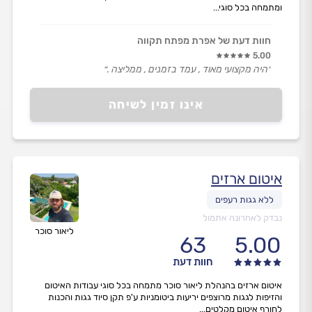
ומתמחה בכל סוגי...
חוות דעת של אפרת מפתח תקווה
5.00
״היה מקצועי מאוד , עמד בזמנים , ממליצה .״
אינו זמין לשיחה
איטום ארזים
נבדק לאחרונה אתמול
ליאור סוכר
63
5.00
חוות דעת
איטום ארזים בהנהלת ליאור סוכר מתמחה בכל סוגי עבודות האיטום
והזיפות לגגות מרוצפים יריעות ביטומניות ע'פ תקן סיוד גגות והכנות
לחורף איטום מקלטים...