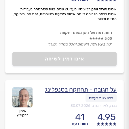
איטום מוריס וותק רב וניסיון מעל 20 שנים. צוות שמתמחה בעבודות
איטום ברמה הגבוהה ביותר. איטום ביריעות ביטומניות, זפת חם, בית קל,
התזות וזיפות....
חוות דעת של ניסן מפתח תקווה
5.00
״טל ביצע אצת האיטום והכל בסדר גמור.״
אינו זמין לשיחה
על הגובה - תחזוקה בסנפלינג
נבדק לאחרונה ב-
30.07.2026
אנטון
41
4.95
ברקוביץ
חוות דעת