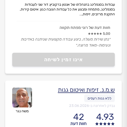
עבודות בסנפלינג בהנהלתו של אנטון ברקוביץ, דור שני לעבודות
בסנפלינג, מתמחה ומבצע את כל עבודות הגובה כגון: איטום קירות,
התקנת מרזבים, זיפות,...
חוות דעת של רוני מפתח תקווה
5.00
״נתן שירות מעולה, ביצע עבודה מקצועית שניתנה באדיבות
ונעימות-מאוד מרוצה.״
אינו זמין לשיחה
ש.מ.נ. זיפות ואיטום גגות
נבדק לאחרונה ב-
23.06.2026
משה נגר
42
4.93
חוות דעת