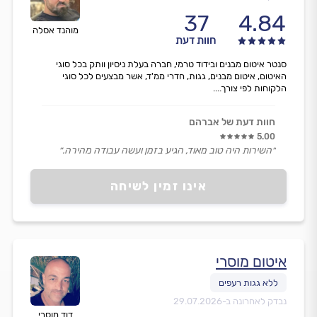
37
4.84
מוהנד אסלה
חוות דעת
סנטר איטום מבנים ובידוד טרמי, חברה בעלת ניסיון וותק בכל סוגי
האיטום, איטום מבנים, גגות, חדרי ממ'ד, אשר מבצעים לכל סוגי
הלקוחות לפי צורך....
חוות דעת של אברהם
5.00
״השירות היה טוב מאוד, הגיע בזמן ועשה עבודה מהירה.״
אינו זמין לשיחה
איטום מוסרי
נבדק לאחרונה ב-
29.07.2026
דוד מוסרי