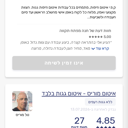
ק.פ.י איטום וזיפות, מתמחים בכל עבודות איטום וזיפות גגות. הצוות
מקצועי ואמין, מלווה כל לקוח באופן אישי מהשלב הראשון ועד סיום
העבודה ולשביעות...
חוות דעת של חנה מפתח תקווה
5.00
״הגיע אלי בהתראה קצרה, ביצע עבודה עם צוות גדול באופן
קרא עוד
מקצועי, אדיב מאד, מחיר הוגן לעבודה גדולה, מרוצה
וממליצה.״
אינו זמין לשיחה
איטום מוריס - איטום גגות בלבד
נבדק לאחרונה ב-
13.07.2026
טל מוריס
27
4.85
חוות דעת