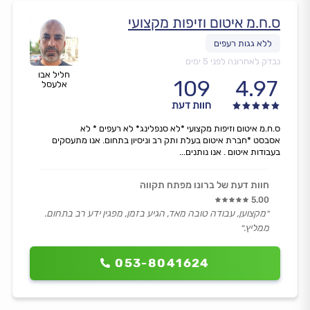
ס.ח.מ איטום וזיפות מקצועי
נבדק לאחרונה לפני 5 ימים
חליל אבו
109
4.97
אלעסל
חוות דעת
ס.ח.מ איטום וזיפות מקצועי *לא סנפלינג* לא רעפים * לא
אסבסט *חברת איטום בעלת ותק רב וניסיון בתחום. אנו מתעסקים
בעבודות איטום . אנו נותנים...
חוות דעת של ברונו מפתח תקווה
5.00
״מקצוען, עבודה טובה מאד, הגיע בזמן, מפגין ידע רב בתחום.
ממליץ.״
053-8041624