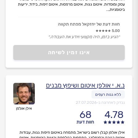
עסק ומוסדות. איטום גגות, איטום מרפסות, איטום זיפות, בידוד, יריעות
ביטומניות,...
חוות דעת של יחזקאל מפתח תקווה
5.00
״הגיע בזמן, היה מקצועי ויודע את העבודה.״
אינו זמין לשיחה
נ.א. י אולפן איטום ושיפוץ מבנים
נבדק לאחרונה ב-
27.07.2026
אילן אולפן
68
4.78
חוות דעת
אילן אולפן קבלן רשום בישראל, מתמחה באיטום וזיפות גגות, עבודות
איטום בגובה ובסנפלינג. התמחות בהלחמת יריעות ביטומניות ,איטום