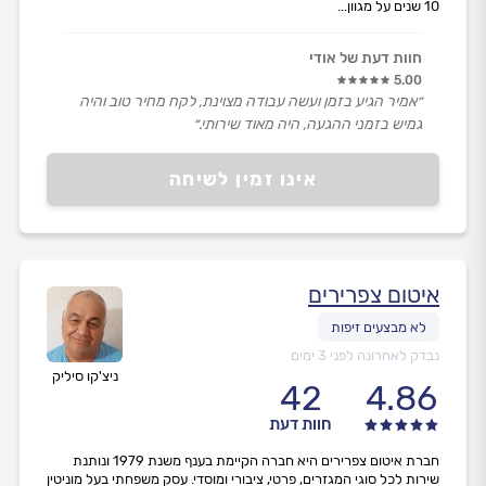
10 שנים על מגוון...
חוות דעת של אודי
5.00
״אמיר הגיע בזמן ועשה עבודה מצוינת, לקח מחיר טוב והיה
גמיש בזמני ההגעה, היה מאוד שירותי.״
אינו זמין לשיחה
איטום צפרירים
נבדק לאחרונה לפני 3 ימים
ניצ'קו סיליק
42
4.86
חוות דעת
חברת איטום צפרירים היא חברה הקיימת בענף משנת 1979 ונותנת
שירות לכל סוגי המגזרים, פרטי, ציבורי ומוסדי. עסק משפחתי בעל מוניטין