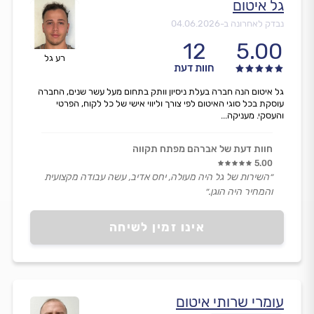
גל איטום
נבדק לאחרונה ב-
04.06.2026
12
5.00
רע גל
חוות דעת
גל איטום הנה חברה בעלת ניסיון וותק בתחום מעל עשר שנים, החברה
עוסקת בכל סוגי האיטום לפי צורך וליווי אישי של כל לקוח, הפרטי
והעסקי. מעניקה...
חוות דעת של אברהם מפתח תקווה
5.00
״השירות של גל היה מעולה, יחס אדיב, עשה עבודה מקצועית
והמחיר היה הוגן.״
אינו זמין לשיחה
עומרי שרותי איטום