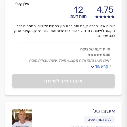
אילן קנג'י
12
4.75
חוות דעת
איטום אילן, חברה בעלת ותק רב וניסיון בתחום האיטום, מתמחים בכל
הקשור לאיטום, בט-קל, יריעות ביטומניות ועוד. צוות מיומן ומקצועי יעניק
לכם שירות...
חוות דעת של ניצה
5.00
״אילן הגיע בזמן והיה מקצועי מאוד, עשה עבודה טובה
ואיכותית.
קרא עוד
היה אדיב וגבה מחיר הוגן מאוד.״
אינו זמין לשיחה
איטום טל
נבדק לאחרונה ב-
20.07.2026