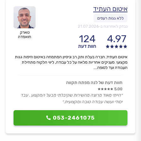
איטום העתיד
נבדק לאחרונה ב-
21.07.2026
טארק
124
4.97
חואמדה
חוות דעת
איטום העתיד, חברה בעלת ותק רב וניסיון המתמחה באיטום וזיפות גגות
מקצועי. מעניקים אחריות מלאה על כל עבודה, ליווי הלקוח מתחילת
העבודה ועד לסופה....
חוות דעת של לנה מפתח תקווה
5.00
״הייתי מאוד מרוצה מהשירות שקיבלתי מבעל המקצוע . עבד
יסודי ועשה עבודה טובה ומקצועית.״
053-2461075