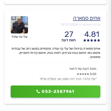
אחים סמארה
נבדק לאחרונה ב-
29.07.2026
27
4.81
עלי בני עודה
חוות דעת
אחים סמארה בניהולו של עלי בני עודה, מתמחים במגוון רחב של עבודות
איטום כמו: איטום גגות ובניינים, זיפות גגות, איטום קירות חיצוניים,
שיפוצים...
חוות דעת של ליאור
5.00
״עלי נהדר, הכל היה מצוין, אני ממליץ עליו!״
053-2387961