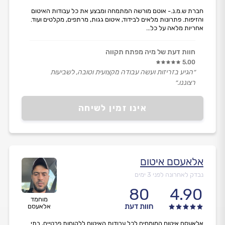
חברת ש.מ.נ.- אוטם מורשה המתמחה ומבצע את כל עבודות האיטום
והזיפות. פתרונות מלאים לבידוד, איטום גגות, מרתפים, מקלטים ועוד.
אחריות מלאה על כל...
חוות דעת של מיה מפתח תקווה
5.00
״הגיע בזריזות ועשה עבודה מקצועית וטובה, לשביעות
רצוננו.״
אינו זמין לשיחה
אלאעסם איטום
נבדק לאחרונה לפני 3 ימים
80
4.90
מוחמד
חוות דעת
אלאעסם
אלאעסם איטום המומחים לכל עבודות האיטום ללקוחות פרטיים, בתי