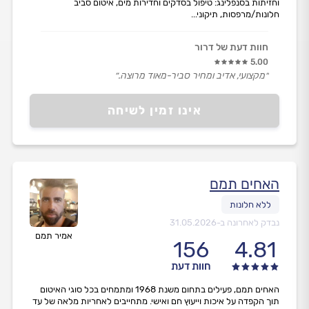
וחזיתות בסנפלינג: טיפול בסדקים וחדירות מים, איטום סביב
חלונות/מרפסות, תיקוני...
חוות דעת של דרור
5.00
״מקצועי, אדיב ומחיר סביר-מאוד מרוצה.״
אינו זמין לשיחה
האחים תמם
נבדק לאחרונה ב-
31.05.2026
אמיר תמם
156
4.81
חוות דעת
האחים תמם, פעילים בתחום משנת 1968 ומתמחים בכל סוגי האיטום
תוך הקפדה על איכות וייעוץ חם ואישי. מתחייבים לאחריות מלאה של עד