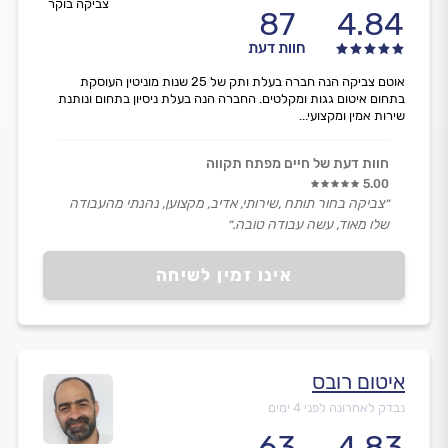
צביקה בוקר
87
4.84
חוות דעת
אוטם צביקה הנה חברה בעלת ותק של 25 שנות מוניטין העוסקת
בתחום איטום גגות ומקלטים. החברה הנה בעלת ניסיון בתחום ונותנת
שירות אמין ומקצועי...
חוות דעת של חיים מפתח תקווה
5.00
״צביקה בחור תותח ,שירותי, אדיב, מקצוען, נהנתי מהעבודה
שלו מאוד, עשה עבודה טובה.״
אינו זמין לשיחה
איטום רובס
נבדק לאחרונה לפני 4 ימים
63
4.83