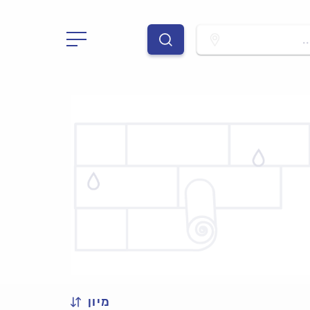
.
מיון