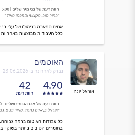
חוות דעת של בני מירושלים
5.00
״בחור טוב, מקצועי וסמפתי מאוד.״
אחים סמארה בניהולו של עלי בני ע
כלל העבודות מבוצעות באחריות ת
האוטמים
נבדק לאחרונה ב-
23.06.2026
42
4.90
אוראל יונה
חוות דעת
חוות דעת של אברהם מירושלים
0
״אוראל בן אדם נחמד, מאיר פנים, גב
כל עבודות האיטום ברמה גבוהה, ת
בחומרים הטובים ביותר בשוק- בא