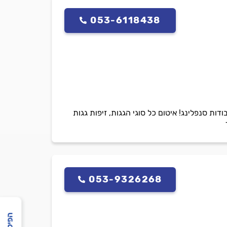
053-6118438
דות סנפלינג! איטום כל סוגי הגגות, זיפות גגות
053-9326268