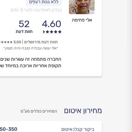
נבדק לאחרונה לפני 3 ימים
אלי פחימה
52
4.60
חוות דעת
חוות דעת מירושלים
5.00
״אלי עשה עבודה טובה והיה מצוין.״
תקופת אחריות ארוכה במיוחד של עד17 שנות אחריות מעניקים ללקוחותינו הרבה יותר 
מחירון איטום
המחירים כוללים מע”מ
ביקור קבלן איטום
250-350