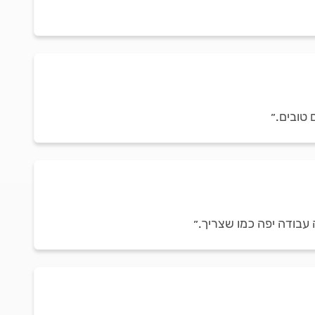
 טובים.״
 עבודה יפה כמו שצריך.״