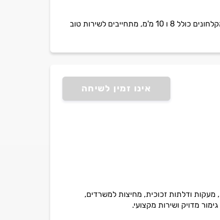
SAB GLASS בהנהלתו של בן בבחנוב, חברה עם ניסיון רב בתחום. שירותי תיקון והתקנה של כל סוגי המקלחונים כולל 8 ו 10 מ'מ, מתחייבים לשירות טוב
אינו זמין לשיחה
 מעקות ודלתות זכוכית, מחיצות למשרדים,
גימור מדויק ושירות מקצועי.