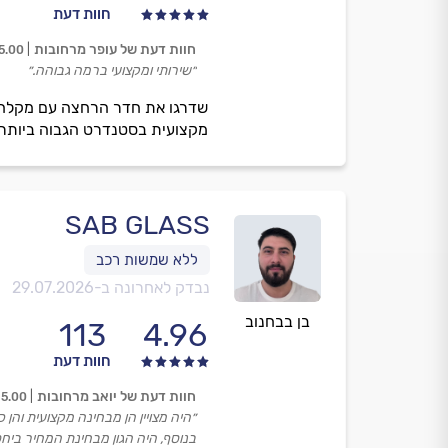
חוות דעת
חוות דעת של עופר מרחובות
5.00
״שירותי ומקצועי ברמה גבוהה.״
שדרגו את חדר הרחצה עם מקלחוני
מקצועית בסטנדרט הגבוה ביותר.
SAB GLASS
נבדק לאחרונה ב-
29.07.2026
בן בבחנוב
113
4.96
חוות דעת
חוות דעת של יואב מרחובות
5.00
״היה מצויין הן מבחינה מקצועית והן כא
בנוסף, היה הגון מבחינת המחיר ביח