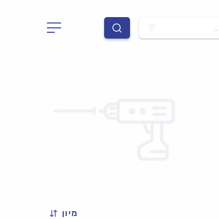
.
מיון