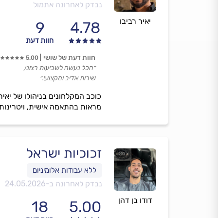
נבדק לאחרונה אתמול
יאיר רביבו
9
4.78
חוות דעת
חוות דעת של שושי
5.00
״הכל נעשה לשביעות רצוני,
שירות אדיב ומקצועי.״
כוכב המקלחונים בניהולו של יאיר
מראות בהתאמה אישית, ויטרינות ל
זכוכיות ישראל
נבדק לאחרונה ב-
24.05.2026
דודו בן דהן
18
5.00