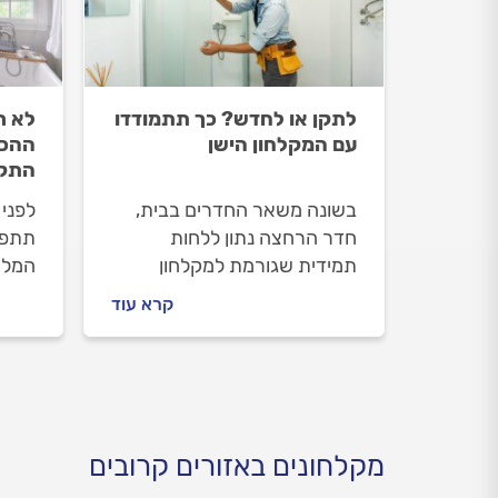
לתקן או לחדש? כך תתמודדו
לא ר
עם המקלחון הישן
ההכנ
התקנ
בשונה משאר החדרים בבית,
לפני
חדר הרחצה נתון ללחות
תתפש
תמידית שגורמת למקלחון
המלא
לפתח בלאי מהיר, עובש
רצפה 
קרא עוד
ולאבנית. עם זאת, כדי להעניק
בטיחו
לחדר הרחצה ולמקלחון נראות
נכון 
רעננה יותר, לא תהיו חייבים
ועובש
להתקין אחד חדש.
מקלחונים באזורים קרובים