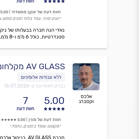
חוות דעת
חוות דעת של יעקב מאשדוד
5.00
״הגיע מהר, עמד בלוח זמנים ממש, א
נאדי הנה חברה בבעלותו של ניק
סטנדרטיות, כולל 6 מ'מ ו-8 מ'מ, עמידה בלוחות זמנים ואחריות מלאה על כל עבודה.
AV GLASS מקלחונים ואמבטיונים
נבדק לאחרונה ב-
16.07.2026
אלכס
7
5.00
וקסברג
חוות דעת
חוות דעת של מורן
5.00
״מקצועי, עומד בזמנים, נחמד.״