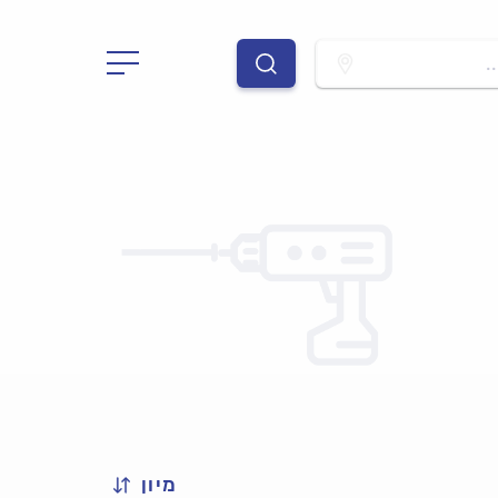
.
מיון