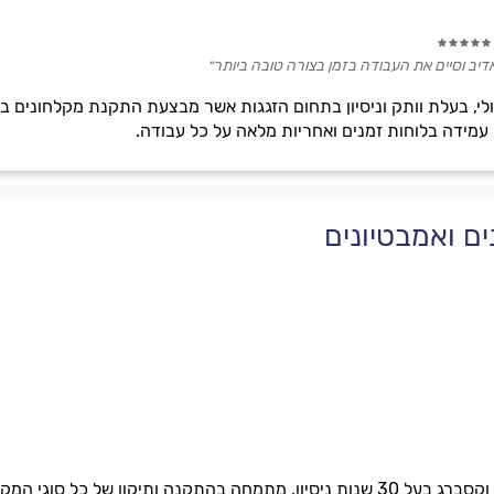
דיב וסיים את העבודה בזמן בצורה טובה ביותר״
ולי, בעלת וותק וניסיון בתחום הזגגות אשר מבצעת התקנת מקלחוני
חברת AV GLASS, בניהול אלכס וקסברג בעל 30 שנות ניסיון, מתמחה בהתקנה ותיק