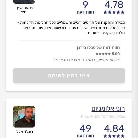
9
4.78
ויסאם שייך
חוות דעת
יחיא
מכירה והתקנה של תריסים ידניים וחשמליים לכל החלונות והדלתות -
כולל מנועים מתקדמים, שלבים עמידים ורצועות איכותיות. תריסים
חלקים, שקטים ובטוחים...
חוות דעת של פבלו בירנן
5.00
״שרות מקצועי, נחמד במחירים סבירים.״
אינו זמין לשיחה
רוני אלומניום
נבדק לאחרונה לפני 6 שעות
49
4.84
רונלד אללי
חוות דעת