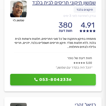
שמשון תיקוני תריסים לבית בלבד
נבדק לאחרונה לפני 3 ימים
שמשון לוי
380
4.91
חוות דעת
מתמחה בתיקון והתקנה של כל סוגי התריסים, חלונות ורשתות לבית
בלבד, ללא חלונות ממ'ד. תיקון תריסים חשמליים בלבד, ידניים, תריסי
גלילה לבתים והחלפת...
חוות דעת של נופר
5.00
״הכל היה בסדר עם שמשון.״
053-8042336
רזיאל זהבי