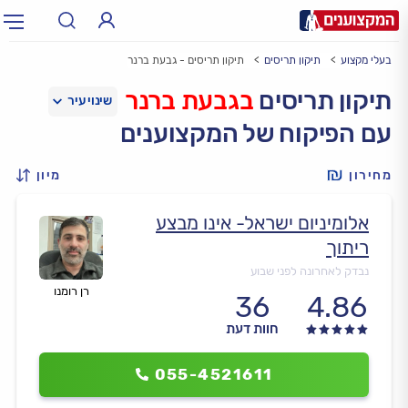
בעלי מקצוע
תיקון תריסים
תיקון תריסים - גבעת ברנר
תחום:
אינסטלטור, חשמלאי…
תחום
תיקון תריסים
בגבעת ברנר
עם הפיקוח של המקצוענים
עיר:
תל אביב, חיפה…
עיר
מחירון
מיון
אלומיניום ישראל- אינו מבצע
ריתוך
נבדק לאחרונה לפני שבוע
רן רומנו
36
4.86
חוות דעת
055-4521611