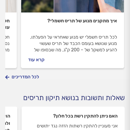
איך מתקנים מנוע של תריס חשמלי?
חלון 
עושי
לכל תריס חשמלי יש מנוע שאחראי על הפעלתו,
חלון 
מנוע שנושא בעומס הכבד של תריס שעשוי
נסביר
להגיע למשקל של – 200 ק"ג, מה שבסופו של
מה תו
דבר גורם להשבתתו. במדריך הבא תגלו איך
טכנאי
קרא עוד
לזהות תקלות מנוע בתריס חשמלי ולמה לשים
אותה.
לב שאתם ניגשים להחליף אותו.
לכל המדריכים
שאלות ותשובות בנושא תיקון תריסים
האם ניתן להתקין רשת בכל חלון?
הויטר
ולהחל
אני מעוניין להתקין רשתות הזזה נגד יתושים