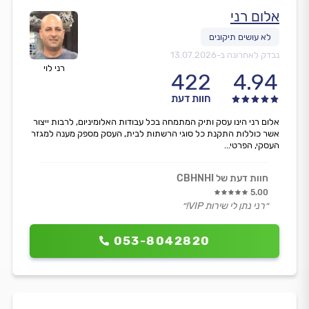
אלום רני
נבדק לאחרונה ב-
13.07.2026
רני לוי
422
4.94
חוות דעת
אלום רני הינו עסק ותיק המתמחה בכל עבודות האלומיניום, לרבות ייצור
אשר כוללות התקנת כל סוגי הרשתות לבית, העסק מספק מענה למגזר
העסקי, הפרטי...
חוות דעת של CBHNHI
5.00
״רני נתן לי שירות VIP!״
053-8042820