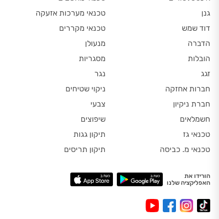
גנן
טכנאי מערכות אזעקה
דוד שמש
טכנאי מקררים
הדברה
מנעולן
הובלות
מסגריות
זגג
נגר
חברות אחזקה
ניקוי שטיחים
חברת ניקיון
צבעי
חשמלאים
שיפוצים
טכנאי גז
תיקון גגות
טכנאי מ. כביסה
תיקון תריסים
הורידו את
האפליקציה שלנו