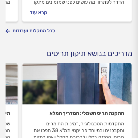
הדרך לפתרון. מה עושים לפני שמזמינים מתקן
מתקן 
תריסים, איך מתנהלים מולו וכמה תעלה לכם
אותו 
קרא עוד
החלפת שלבים שבורים או חסרים? כל התשובות
ריכזנ
לפניכם.
לכל התקלות ועבודות
מדריכים בנושא תיקון תריסים
התקנת תריס חשמלי: המדריך המלא
תיקון
התקדמות הטכנולוגיה, זמינות החומרים
שלושת
והקבלנים ובמיוחד פרויקטי תמ"א 38 הפכו את
ההזזה
תריסי ההזזה בסלון לברירת מחדל ושמו בחזית
החשמל