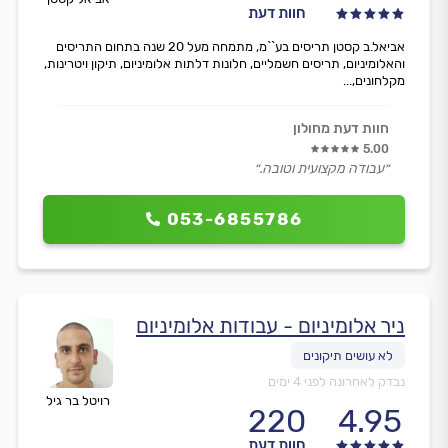
חוות דעת
אביאל.ב קסטן תריסים בע``מ, מתמחה מעל 20 שנה בתחום התריסים
והאלומיניום, תריסים חשמליים, חלונות דלתות אלומיניום, תיקון ויטרינות,
מקלחונים,...
חוות דעת מחולון
5.00
״עבודה מקצועית וטובה.״
053-6855786
ניר אלומיניום - עבודות אלומיניום
נבדק לאחרונה לפני 4 ימים
רויטל בר גיל
220
4.95
חוות דעת