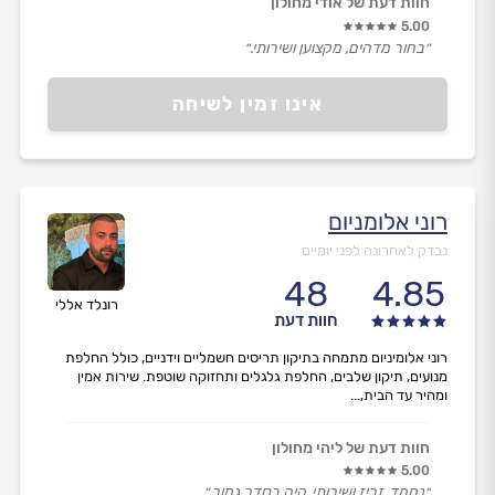
חוות דעת של אודי מחולון
5.00
״בחור מדהים, מקצוען ושירותי.״
אינו זמין לשיחה
רוני אלומניום
נבדק לאחרונה לפני יומיים
48
4.85
רונלד אללי
חוות דעת
רוני אלומיניום מתמחה בתיקון תריסים חשמליים וידניים, כולל החלפת
מנועים, תיקון שלבים, החלפת גלגלים ותחזוקה שוטפת. שירות אמין
ומהיר עד הבית,...
חוות דעת של ליהי מחולון
5.00
״נחמד, זריז ושירותי, היה בסדר גמור.״