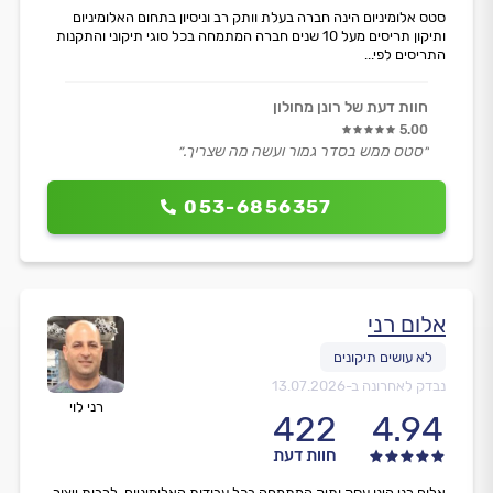
סטס אלומיניום הינה חברה בעלת וותק רב וניסיון בתחום האלומיניום
ותיקון תריסים מעל 10 שנים חברה המתמחה בכל סוגי תיקוני והתקנות
התריסים לפי...
חוות דעת של רונן מחולון
5.00
״סטס ממש בסדר גמור ועשה מה שצריך.״
053-6856357
אלום רני
נבדק לאחרונה ב-
13.07.2026
רני לוי
422
4.94
חוות דעת
אלום רני הינו עסק ותיק המתמחה בכל עבודות האלומיניום, לרבות ייצור