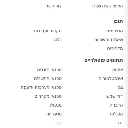
האפליקציה שלנו
צור קשר
תוכן
מחירונים
תקלות ועבודות
שאלות ותשובות
בלוג
מדריכים
תחומים פופולריים
איטום
טכנאי מזגנים
אינסטלטורים
טכנאי מחשבים
גנן
טכנאי מערכות אזעקה
דוד שמש
טכנאי מקררים
הדברה
מנעולן
הובלות
מסגריות
זגג
נגר