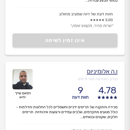
בנוסף מבצע עבודות...
חוות דעת של זיוה שמעיב מחולון
5.00
״שרות מהיר, מקצועי ואמין.״
אינו זמין לשיחה
ו.ה אלומיניום
נבדק לאחרונה לפני 6 ימים
9
4.78
ויסאם שייך
חוות דעת
יחיא
מכירה והתקנה של תריסים ידניים וחשמליים לכל החלונות והדלתות -
כולל מנועים מתקדמים, שלבים עמידים ורצועות איכותיות. תריסים
חלקים, שקטים ובטוחים...