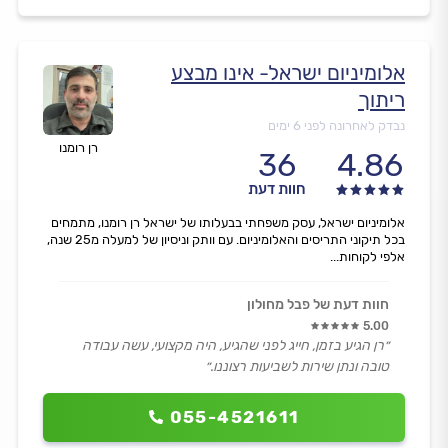
אלומיניום ישראל- אינו מבצע
ריתוך
נבדק לאחרונה לפני 6 ימים
רן רומנו
36
4.86
חוות דעת
אלומיניום ישראל, עסק משפחתי בבעלותו של ישראל רן רומנו, מתמחים
בכל תיקוני התריסים והאלומיניום. עם וותק וניסיון של למעלה מ25 שנה,
אלפי לקוחות...
חוות דעת של פבל מחולון
5.00
״רן הגיע בזמן, חייג לפני שהגיע, היה מקצועי, עשה עבודה
טובה ונתן שירות לשביעות רצוננו.״
055-4521611