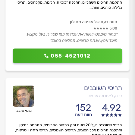
התקנות תריסים חשמליים, החלפת זכוכיות, חלונות, מקלחונים, תריסי
גלילה, סורגים. צוות...
חוות דעת של אביבה מחולון
5.00
״בחור סימפטי ועשה את עבודתו כמו שצריך. בעל מקצוע
מאוד אמין. אנחנו מרוצים, ממליצה בחום!״
055-4521012
תריסי השובבים
נבדק לאחרונה אתמול
152
4.92
מוטי שובבו
חוות דעת
תריסי השובבים בעל 20 שנות ותק בתחום התריסים, מתמחה בתיקון
והתקנת תריסים מכל הסוגים, תריסים חשמליים, תריסי הזזה וויטרינות,