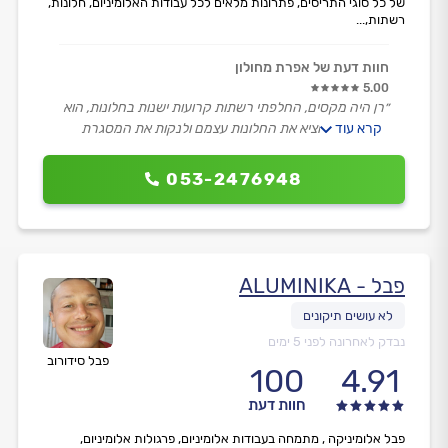
של כל סוגי התריסים, פתרונות מלאים לכל עבודות האלומיניום, חלונות,
רשתות,...
חוות דעת של אפרת מחולון
5.00
״רן היה מקסים, החלפתי רשתות קרועות ישנות בחלונות, הוא
קרא עוד
היה צריך להוציא את החלונות עצמם ולנקות את המסגרת
הקיימת ואז להחזיר הכל חזרה. הוא עבד בעדינות ובמהירות.
אפילו ניקה אחריו.
053-2476948
ממליצה.״
פבל - ALUMINIKA
נבדק לאחרונה לפני 5 ימים
פבל סידורוב
100
4.91
חוות דעת
פבל אלומיניקה , מתמחה בעבודות אלומיניום, פרגולות אלומיניום,