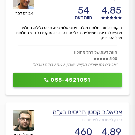
54
4.85
אבירם דמרי
חוות דעת
תיקוני דלתות וחלונות ממ'ד, תיקוני אלומיניום, תריס גלילה, החלפת
מנועים לתריסים חשמליים, חבלי תריס, ייצור והתקנת כל סוגי החלונות
מכל הסדרות,...
חוות דעת של רחל מחולון
5.00
״אבירם נתן שירות מקצועי ואמין, עשה עבודה טובה.״
055-4521051
אביאל.ב קסטן תריסים בע"מ
נבדק לאחרונה לפני יומיים
460
4.89
אביאל קסטן