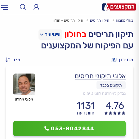
בעלי מקצוע
תיקון תריסים
תיקון תריסים - חולון
תחום:
אינסטלטור, חשמלאי…
תחום
תיקון תריסים
בחולון
עם הפיקוח של המקצוענים
עיר:
תל אביב, חיפה…
עיר
מחירון
מיון
אלוני תיקוני תריסים
נבדק לאחרונה לפני 3 ימים
אלוני אהרון
1131
4.76
חוות דעת
053-8042844