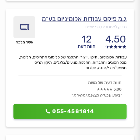
ג.מ פיקס עבודות אלומיניום בע״מ
נבדק לאחרונה לפני יומיים
12
4.50
אשר מלכה
חוות דעת
עבודות אלומיניום, תיקון, ייצור והתקנה של כל סוגי התריסים, חלונות,
מכל הסוגים והחברות, החלפת מנועים/גלגלים, תיקון תריס
חשמלי/ידני/הזזה, חלונות...
חוות דעת של משה
5.00
״ביצע עבודה מצוינת ומהירה.״
055-4581814