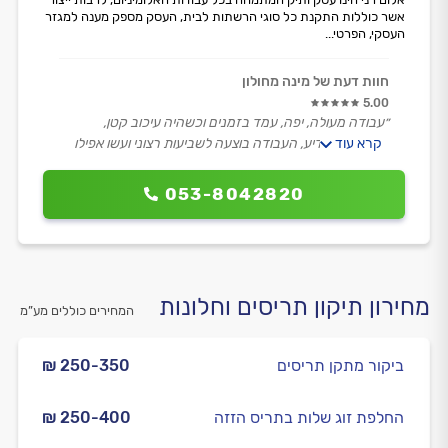
אשר כוללות התקנת כל סוגי הרשתות לבית, העסק מספק מענה למגזר
העסקי, הפרטי...
חוות דעת של מינה מחולון
5.00
״עבודה מעולה, יפה, עמד בזמנים וכשהיה עיכוב קטן,
קרא עוד
התקשר להודיע, העבודה בוצעה לשביעות רצוני ועשו אפילו
מעבר למה שחשבתי.״
053-8042820
מחירון תיקון תריסים וחלונות
המחירים כוללים מע”מ
ביקור מתקן תריסים
₪ 250-350
החלפת זוג שלות בתריס הזזה
₪ 250-400