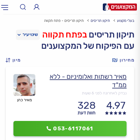
בעלי מקצוע
תיקון תריסים
תיקון תריסים - פתח תקווה
תחום:
אינסטלטור, חשמלאי…
תחום
תיקון תריסים
בפתח תקווה
עם הפיקוח של המקצוענים
עיר:
תל אביב, חיפה…
עיר
מחירון
מיון
מאיר רשתות ואלומיניום - ללא
ממ"ד
נבדק לאחרונה לפני 6 שעות
מאיר כהן
328
4.97
חוות דעת
053-6117061