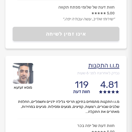
חוות דעת של שלומי מפתח תקווה
5.00
״שירותי ואדיב, עשה עבודה יפה.״
אינו זמין לשיחה
מ.ו.ו התקנות
נבדק לאחרונה לפני 6 שעות
119
4.81
מוסא זעזעא
חוות דעת
מ.ו.ו התקנות מתמחים בתיקון תריסי גלילה ידניים וחשמליים, החלפת
שלבים שבורים, רצועות, קפיצים, מנועים ומסילות. מגיעים במהירות,
מאתרים את התקלה...
חוות דעת של יפה בכר
5.00