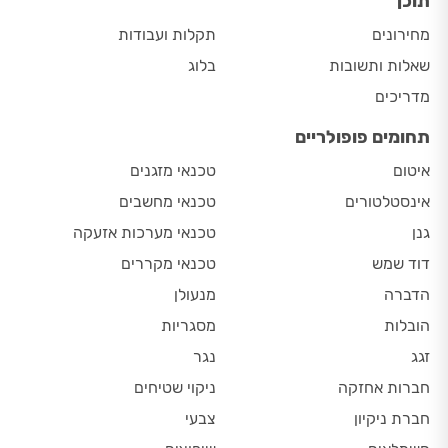
תוכן
מחירונים
תקלות ועבודות
שאלות ותשובות
בלוג
מדריכים
תחומים פופולריים
איטום
טכנאי מזגנים
אינסטלטורים
טכנאי מחשבים
גנן
טכנאי מערכות אזעקה
דוד שמש
טכנאי מקררים
הדברה
מנעולן
הובלות
מסגריות
זגג
נגר
חברות אחזקה
ניקוי שטיחים
חברת ניקיון
צבעי