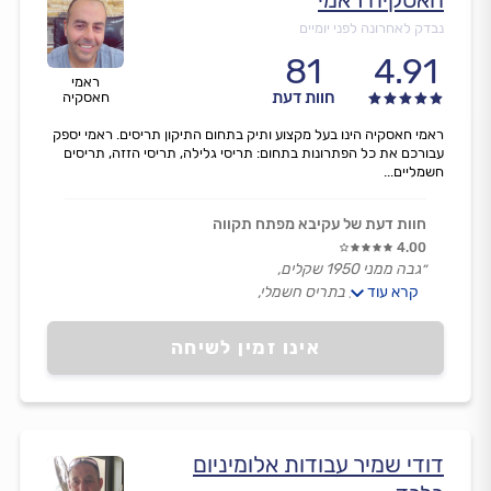
נבדק לאחרונה לפני יומיים
81
4.91
ראמי
חוות דעת
חאסקיה
ראמי חאסקיה הינו בעל מקצוע ותיק בתחום התיקון תריסים. ראמי יספק
עבורכם את כל הפתרונות בתחום: תריסי גלילה, תריסי הזזה, תריסים
חשמליים...
חוות דעת של עקיבא מפתח תקווה
4.00
״גבה ממני 1950 שקלים,
קרא עוד
החלפת מנוע בתריס חשמלי,
האם זה סכום סביר.״
אינו זמין לשיחה
דודי שמיר עבודות אלומיניום