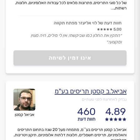
של כל סוגי התריסים, פתרונות מלאים לכל עבודות האלומיניום, חלונות,
רשתות,...
חוות דעת של לוי אליעזר מפתח תקווה
5.00
״התקין את החלון כמו שביקשתי, אין לי מילים, היה מצוין
ומקצועי.״
אינו זמין לשיחה
אביאל.ב קסטן תריסים בע"מ
נבדק לאחרונה לפני שעתיים
460
4.89
אביאל קסטן
חוות דעת
אביאל.ב קסטן תריסים בע``מ, מתמחה מעל 20 שנה בתחום התריסים
והאלומיניום, תריסים חשמליים, חלונות דלתות אלומיניום, תיקון ויטרינות,