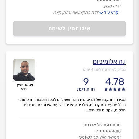
״היה מצוין.
קרא עוד
עשה את העבודה במקצועיות ובזמן קצר.
הייתי מרוצה מאד.״
אינו זמין לשיחה
ו.ה אלומיניום
נבדק לאחרונה לפני 4 ימים
9
4.78
ויסאם שייך
חוות דעת
יחיא
מכירה והתקנה של תריסים ידניים וחשמליים לכל החלונות והדלתות -
כולל מנועים מתקדמים, שלבים עמידים ורצועות איכותיות. תריסים
חלקים, שקטים ובטוחים...
חוות דעת של ארנסט
4.00
״המחיר היה יקר לטעמי.״