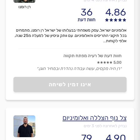
רן רומנו
36
4.86
חוות דעת
אלומיניום ישראל, עסק משפחתי בבעלותו של ישראל רן רומנו, מתמחים
בכל תיקוני התריסים והאלומיניום. עם וותק וניסיון של למעלה מ25 שנה,
אלפי לקוחות...
חוות דעת של רעיה מפתח תקווה
5.00
״רן היה מקסים, עשה עבודה נהדרת ובמחיר הוגן.״
אינו זמין לשיחה
צל נוף הצללה ואלומיניום
נבדק לאחרונה לפני 3 ימים
79
4.90