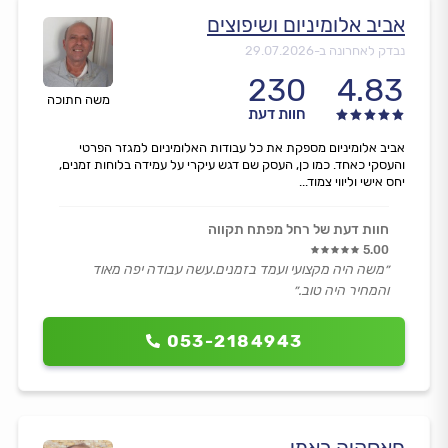
אביב אלומיניום ושיפוצים
נבדק לאחרונה ב-
29.07.2026
230
4.83
משה חתוכה
חוות דעת
אביב אלומיניום מספקת את כל עבודות האלומיניום למגזר הפרטי
והעסקי כאחד. כמו כן, העסק שם דגש עיקרי על עמידה בלוחות זמנים,
יחס אישי וליווי צמוד...
חוות דעת של רחל מפתח תקווה
5.00
״משה היה מקצועי ועמד בזמנים.עשה עבודה יפה מאוד
והמחיר היה טוב.״
053-2184943
חאסקיה ראמי