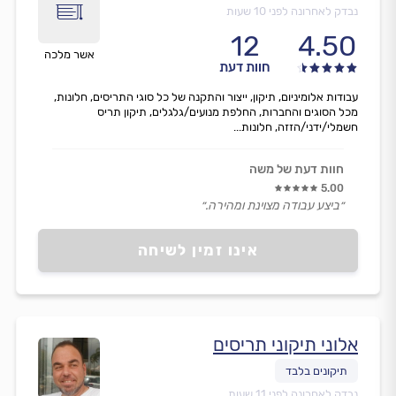
נבדק לאחרונה לפני 10 שעות
12
4.50
אשר מלכה
חוות דעת
עבודות אלומיניום, תיקון, ייצור והתקנה של כל סוגי התריסים, חלונות,
מכל הסוגים והחברות, החלפת מנועים/גלגלים, תיקון תריס
חשמלי/ידני/הזזה, חלונות...
חוות דעת של משה
5.00
״ביצע עבודה מצוינת ומהירה.״
אינו זמין לשיחה
אלוני תיקוני תריסים
נבדק לאחרונה לפני 11 שעות