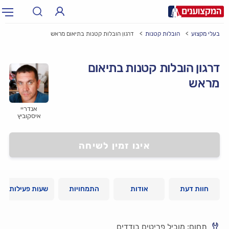
בעלי מקצוע
הובלות קטנות
דרגון הובלות קטנות בתיאום מראש
תחום:
אינסטלטור, חשמלאי…
תחום
דרגון הובלות קטנות בתיאום
עיר:
תל אביב, חיפה…
מראש
עיר
אנדריי
איסקוביץ
אינו זמין לשיחה
חוות דעת
אודות
התמחויות
שעות פעילות
תחום: מוביל פריטים בודדים