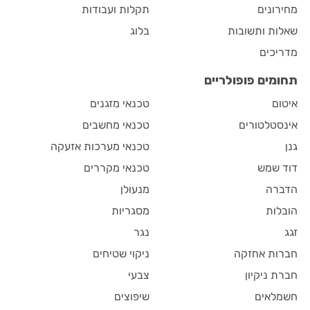
מחירונים
תקלות ועבודות
שאלות ותשובות
בלוג
מדריכים
תחומים פופולריים
איטום
טכנאי מזגנים
אינסטלטורים
טכנאי מחשבים
גנן
טכנאי מערכות אזעקה
דוד שמש
טכנאי מקררים
הדברה
מנעולן
הובלות
מסגריות
זגג
נגר
חברות אחזקה
ניקוי שטיחים
חברת ניקיון
צבעי
חשמלאים
שיפוצים