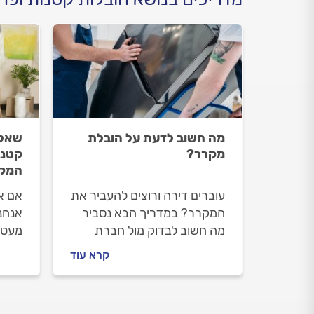
מה חשוב לדעת על הובלת
שאלו
מקרר?
קטנו
המקצ
עוברים דירה ורוצים להעביר את
אם א
המקרר? במדריך הבא נסביר
אנחנ
מה חשוב לבדוק מול חברת
מעט 
ההובלות, האם ניתן להוביל את
בדיוק
קרא עוד
המקרר בשכיבה, איך מכינים
קבלו
את המקרר להובלה, איך
השאל
חברות הובלות מקצועית מובילה
קטנו