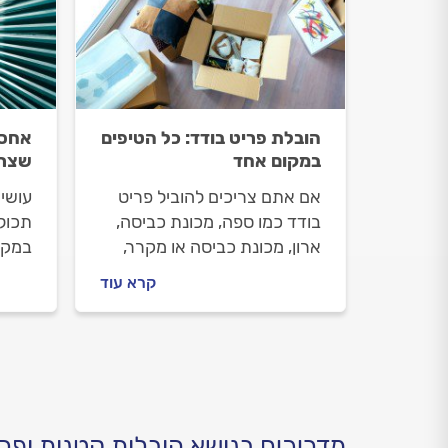
הובלת פריט בודד: כל הטיפים
אחסו
במקום אחד
שצרי
אם אתם צריכים להוביל פריט
עושים
בודד כמו ספה, מכונת כביסה,
תכול
ארון, מכונת כביסה או מקרר,
במקום
אתם נמצאים במקום הנכון.
אתכם
קרא עוד
אנחנו נלווה אתכם לאורך כל
לפני
התהליך, נעזור לכם להבין כמה
איך 
אתם הולכים לשלם ואיך כדאי
העבו
להתנהל עם המוביל.
לפני
מדריכים בנושא הובלות קטנות ופרי