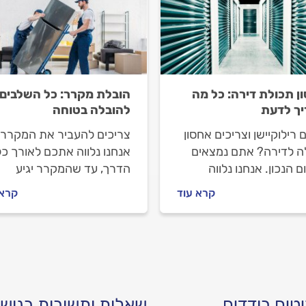
ן תכולת דירה: כל מה
הובלת מקרר: כל השלבים
ך לדעת
להובלה בטוחה
 רילוקיישן וצריכים אחסון
צריכים להעביר את המקרר
ה לדירה? אתם נמצאים
אנחנו נלווה אתכם לאורך כל
 הנכון. אנחנו נלווה
הדרך, עד שהמקרר יגיע
 ונסביר מה חשוב לבדוק
בבטחה ליעד החדש שלו.
קרא עוד
קרא 
 שסוגרים עם חברת אחסון,
מומלץ להתנהל מולה וכמה
דה תעלה לכם. התשובות
כם
טים בודדים
שאלות ותשובות בנושא