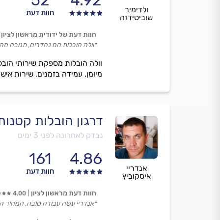
52
4.92
ולדימיר
חוות דעת
שוביטידזה
חוות דעת של ידודית מראשון לציון
״וולה הובלות הם נהדרים, תגובה מהי
וולה הובלות מספקת שירותי הובלת
מיומן, עמידה בזמנים, שירות איש
דרגון הובלות קטנו
נבדק לאחרונה לפני 3 ימים
161
4.86
אנדריי
חוות דעת
איסקוביץ
חוות דעת מראשון לציון
4.00
״אנדריי עשה עבודה טובה, המחיר הי