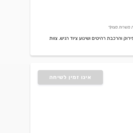
 משרות מצוין!״
וק והרכבת רהיטים ושינוע ציוד רגיש. צוות
אינו זמין לשיחה