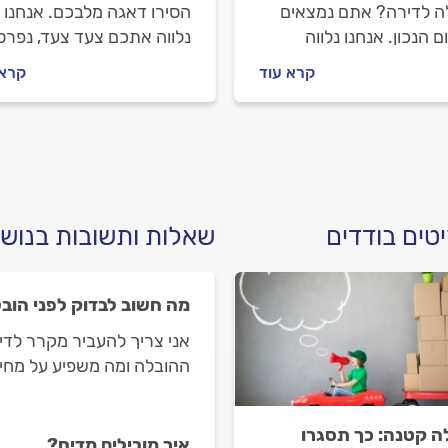
ה לדירה? אתם נמצאים
הסירו דאגה מלבכם. אנחנו
 הנכון. אנחנו נלווה
נלווה אתכם צעד צעד, נפרט
 ונסביר מה חשוב לבדוק
מה חשוב לבדוק לפני שמזמי
קרא עוד
קרא 
 שסוגרים עם חברת אחסון,
חברת הובלה, איך מתנהלים
מומלץ להתנהל מולה וכמה
מולו וכמה תעלה לכם ההובל
דה תעלה לכם. התשובות
כם
טים בודדים
שאלות ותשובות בנושא
מה חשוב לבדוק לפני הוב
אני צריך להעביר מקרר לד
ההובלה ומה משפיע על מחי
ה קטנה: כך תסגרו
איך מובילים מדיח?