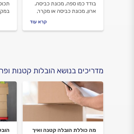
בודד כמו ספה, מכונת כביסה,
תכול
ארון, מכונת כביסה או מקרר,
במקום
אתם נמצאים במקום הנכון.
אתכם
קרא עוד
אנחנו נלווה אתכם לאורך כל
לפני
התהליך, נעזור לכם להבין כמה
איך 
אתם הולכים לשלם ואיך כדאי
העבו
להתנהל עם המוביל.
לפני
מדריכים בנושא הובלות קטנות ופרי
מה כוללת הובלה קטנה ואיך
הובל