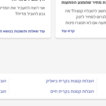
 מחיר שתמנע הפתעות
אני רוצה להעביר את המדיח 
חשב להובלה קטנה? מה
נכון להוביל מדיח?
לגרום למחיר לזנק
עה אם לא תסגרו פינות
? ואיך לנסח בכתב את
קרא עוד
עוד שאלות ותשובות בנושא הו
פרטים החשובים, כדי שלא
הפתעות ביום ההובלה?
כם המדריך שיעשה לכם
בראש ובכיס
הובלות קטנות בקרית ביאליק
הובל
הובלות קטנות בקרית חיים
הובל