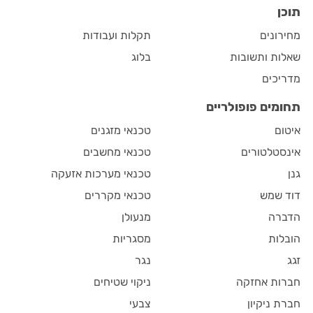
תוכן
מחירונים
תקלות ועבודות
שאלות ותשובות
בלוג
מדריכים
תחומים פופולריים
איטום
טכנאי מזגנים
אינסטלטורים
טכנאי מחשבים
גנן
טכנאי מערכות אזעקה
דוד שמש
טכנאי מקררים
הדברה
מנעולן
הובלות
מסגריות
זגג
נגר
חברות אחזקה
ניקוי שטיחים
חברת ניקיון
צבעי