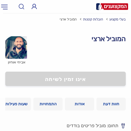
בעלי מקצוע
הובלות קטנות
המוביל ארצי
תחום:
אינסטלטור, חשמלאי…
תחום
המוביל ארצי
עיר:
תל אביב, חיפה…
עיר
אביחי אוחיון
אינו זמין לשיחה
חוות דעת
אודות
התמחויות
שעות פעילות
תחום: מוביל פריטים בודדים