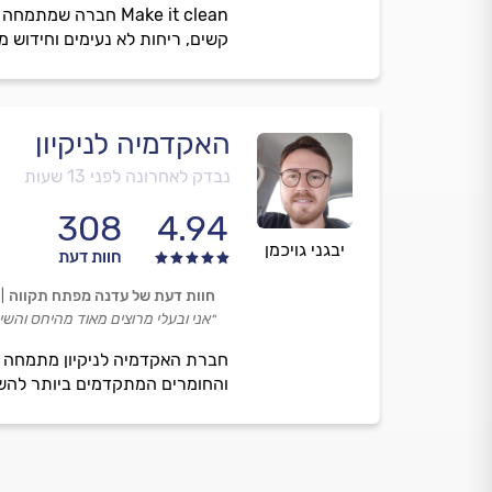
Make it clean חבר
קשים, ריחות לא נעימים וחידוש 
האקדמיה לניקיון
נבדק לאחרונה לפני 13 שעות
308
4.94
יבגני גויכמן
חוות דעת
חוות דעת של עדנה מפתח תקווה
״אני ובעלי מרוצים מאוד מהיחס והשי
חברת האקדמיה לניקיון מתמחה בני
והחומרים המתקדמים ביותר להש