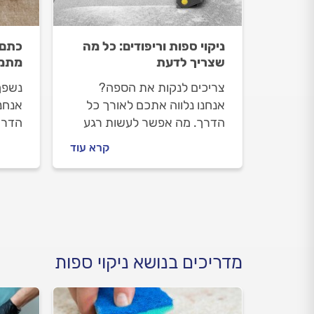
ניקוי ספות וריפודים: כל מה
כתם 
שצריך לדעת
מתמו
צריכים לנקות את הספה?
נשפך
אנחנו נלווה אתכם לאורך כל
אנחנו
הדרך. מה אפשר לעשות רגע
הדרך
לפני שמזמינים חברה לניקוי
כשנש
קרא עוד
ספות, איך מתנהלים מולה ומה
מתנה
המחיר של ניקוי ספה מעור או
מתחי
בד? כל התשובות.
מדריכים בנושא ניקוי ספות