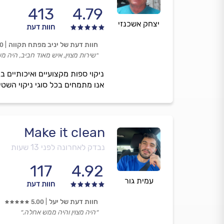
413
4.79
יצחק אשכנזי
חוות דעת
חוות דעת של יניב מפתח תקווה
00
״שירות מצוין, איש מאוד חביב, היה מע
ניקוי ספות מקצועיים ואיכותיים 
אנו מתמחים בכל סוגי ניקוי השטיחים. הוקמנו מאז 1987 ואנו חברה ה
Make it clean
נבדק לאחרונה לפני 13 שעות
117
4.92
עמית גור
חוות דעת
חוות דעת של יעל
5.00
״היה מצוין והיה ממש אחלה.״