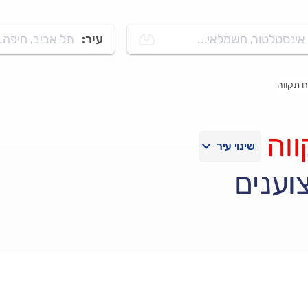
אינסטלטור, חשמלאי...
עיר:
תל אביב, חיפה..
ח תקווה
וה
וענים