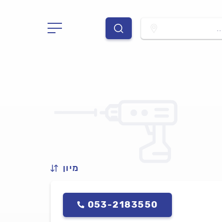
.
מיון
053-2183550