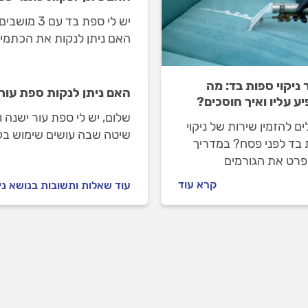
יש לי ספת 
האם ניתן לנקות את הכתמי
 ניקוי ספות בד: מה
האם ניתן לנקות ספת עור
ע עליו ואיך חוסכים?
שלום, יש לי ספת עור ישנה ו
ם להזמין שירות של ניקוי
שיטה שבה עושים שימוש בק
 בד לפני פסח? במדריך
מתאימה לספות עור? תודה
נפרט את הגורמים
זיים שקובעים את מחיר
קרא עוד
עוד שאלות ותשובות בנושא ני
 ספות הבד, כדי שתבינו מה
 על העלות ותוכלו לתכנן
הוצאה בצורה יעילה.