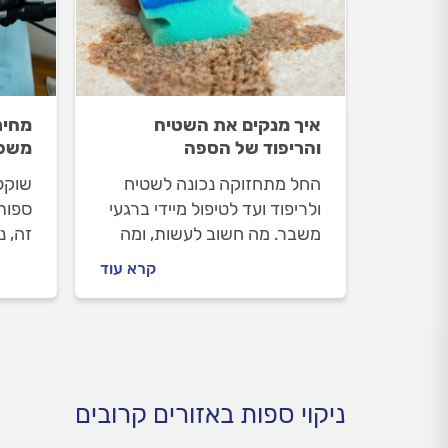
איך מנקים את השטיח
מחיר
והריפוד של הספה
משפי
החל מתחזוקה נכונה לשטיח
שוקלי
ולריפוד ועד לטיפול מיידי ברגעי
ספות
משבר. מה חשוב לעשות, ומה
זה, 
אסור ועלול אף להחמיר את
המרכ
קרא עוד
המצב, כשנשפך משקה על
ניקוי
השטיח או שהעט התפוצצה על
משפיע
הספה
את ה
ניקוי ספות באזורים קרובים