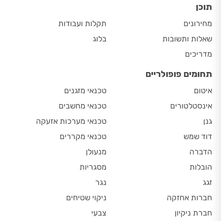
תוכן
מחירונים
תקלות ועבודות
שאלות ותשובות
בלוג
מדריכים
תחומים פופולריים
איטום
טכנאי מזגנים
אינסטלטורים
טכנאי מחשבים
גנן
טכנאי מערכות אזעקה
דוד שמש
טכנאי מקררים
הדברה
מנעולן
הובלות
מסגריות
זגג
נגר
חברות אחזקה
ניקוי שטיחים
חברת ניקיון
צבעי