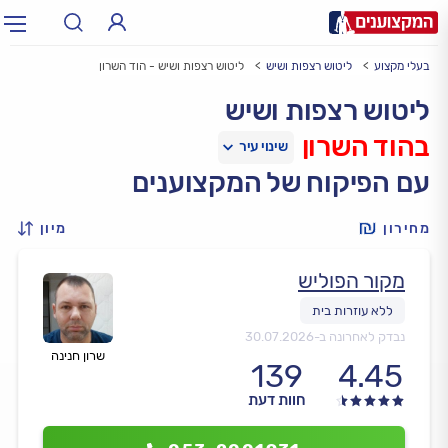
בעלי מקצוע
ליטוש רצפות ושיש
ליטוש רצפות ושיש - הוד השרון
תחום:
אינסטלטור, חשמלאי…
תחום
ליטוש רצפות ושיש
בהוד השרון
עיר:
תל אביב, חיפה…
עיר
עם הפיקוח של המקצוענים
מחירון
מיון
מקור הפוליש
נבדק לאחרונה ב-
30.07.2026
שרון חנינה
139
4.45
חוות דעת