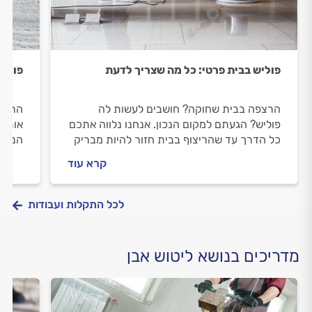
פוליש בבית פרטי: כל מה שצריך לדעת
פוליש
הרצפה בבית שחוקה? חושבים לעשות לה
הרצפה
פוליש? הגעתם למקום הנכון. אנחנו נלווה אתכם
אותה?
כל הדרך עד שהריצוף בבית חזור להיות מבריק
הנכון
ויפה. מה חשוב לבדוק לפני שעושים פוליש וכמה
שלכם 
קרא עוד
זה עולה? כל התשובות לפניכם.
שעושי
לפניכ
לכל התקלות ועבודות
מדריכים בנושא ליטוש אבן