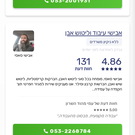
053-2001931
אבישי עיבוד וליטוש אבן
נבדק לאחרונה לפני יומיים
אבישי סאסי
131
4.86
חוות דעת
אבישי סאסי, מומחה בכל סוגי ליטוש האבן, הברקות קריסטליות, ליטוש
שיש ואבן, הברשות קרבון וסילר. אנו מעניקים שירות למגזר הפרטי תוך
הקפדה על עמידה...
חוות דעת של עמי מהוד השרון
5.00
״עבודה מקצועית, מבסוט מהעבודה.״
053-2268784