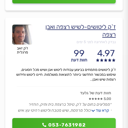
ז`ק ליטושים-לשיש רצפה ואבן
רצפה
נבדק לאחרונה לפני 5 ימים
ז'ק זאב
99
4.97
מרגלית
חוות דעת
ז`ק ליטושים מתמחים בביצוע עבודות ליטוש אבן ושיש מכל הסוגים,
שימוש במכשור החדשני ביותר לתוצאות מושלמות. חייגו ליטוש וחידוש
רצפות שיש ואבן...
חוות דעת של גלעד
5.00
״ממליצים בחום על ז'ק. טיפל ברצפת בית ותיק, החזיר
קרא עוד
לרצפה חיים, כולל מרפסת, שיש מטבח וליטוש רהיטי עץ. איש
אמין, נחמד, אדיב ונמרץ.״
053-7631982