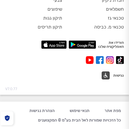
חברת ניקיון
צבעי
חשמלאים
שיפוצים
טכנאי גז
תיקון גגות
טכנאי מ. כביסה
תיקון תריסים
הורידו את
האפליקציה שלנו
נגישות
V7.0.77
מפת אתר
תנאי שימוש
הצהרת נגישות
כל הזכויות שמורות לאל הבית בע"מ © המקצוענים