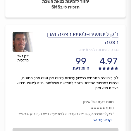
יחזור לזמינות בצאת השבת
תזכירו לי בSMS
ז`ק ליטושים-לשיש רצפה ואבן
רצפה
נבדק לאחרונה לפני 6 ימים
ז'ק זאב
99
4.97
מרגלית
חוות דעת
ז`ק ליטושים מתמחים בביצוע עבודות ליטוש אבן ושיש מכל הסוגים,
שימוש במכשור החדשני ביותר לתוצאות מושלמות. חייגו ליטוש וחידוש
רצפות שיש ואבן...
חוות דעת של איתן
5.00
״ז׳ק ליטושים עשה את העבודה לשביעות רצוננו, בזמן ובמחיר
שקבענו.
קרא עוד
לצורך תחזוקה ותיקונים, בעתיד בהחלט נעזר בו שוב.״