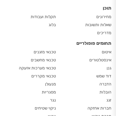
תוכן
מחירונים
תקלות ועבודות
שאלות ותשובות
בלוג
מדריכים
תחומים פופולריים
איטום
טכנאי מזגנים
אינסטלטורים
טכנאי מחשבים
גנן
טכנאי מערכות אזעקה
דוד שמש
טכנאי מקררים
הדברה
מנעולן
הובלות
מסגריות
זגג
נגר
חברות אחזקה
ניקוי שטיחים