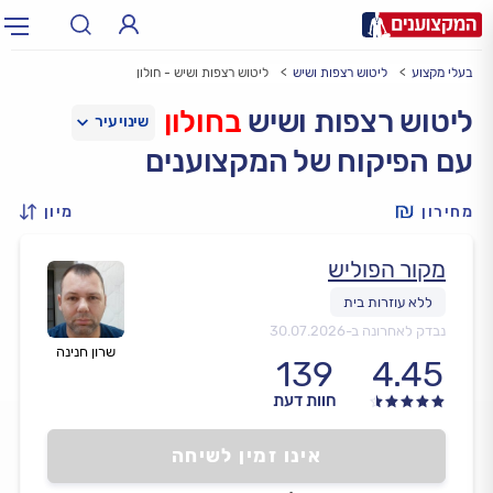
בעלי מקצוע
ליטוש רצפות ושיש
ליטוש רצפות ושיש - חולון
תחום:
אינסטלטור, חשמלאי…
תחום
ליטוש רצפות ושיש
בחולון
עם הפיקוח של המקצוענים
עיר:
תל אביב, חיפה…
עיר
מחירון
מיון
מקור הפוליש
נבדק לאחרונה ב-
30.07.2026
שרון חנינה
139
4.45
חוות דעת
אינו זמין לשיחה