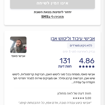
אינו זמין לשיחה
יחזור לזמינות בצאת השבת
תזכירו לי בSMS
אבישי עיבוד וליטוש אבן
נבדק לאחרונה לפני 3 ימים
אבישי סאסי
131
4.86
חוות דעת
אבישי סאסי, מומחה בכל סוגי ליטוש האבן, הברקות קריסטליות, ליטוש
שיש ואבן, הברשות קרבון וסילר. אנו מעניקים שירות למגזר הפרטי תוך
הקפדה על עמידה...
חוות דעת של לאה מחולון
5.00
״אבישי ביצע עבודה טובה, אדם אמין, כל ההבטחות קוימו.״