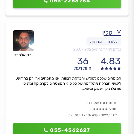
053-2268784
Y- קלין
נבדק לאחרונה ב-
23.07.2026
ירדן אלחדד
36
4.83
חוות דעת
המומחים שלכם לפוליש והברקת רצפות. אנו מתמחים אך ורק בחידוש,
ליטוש והברקה מתקדמת של כל סוגי המשטחים לקרמיקה וגרניט
פורצלן ניקוי ועמוק וטיפול...
חוות דעת של דגן
5.00
״ירדן וצוותו עשו עבודה טובה.״
055-4562627