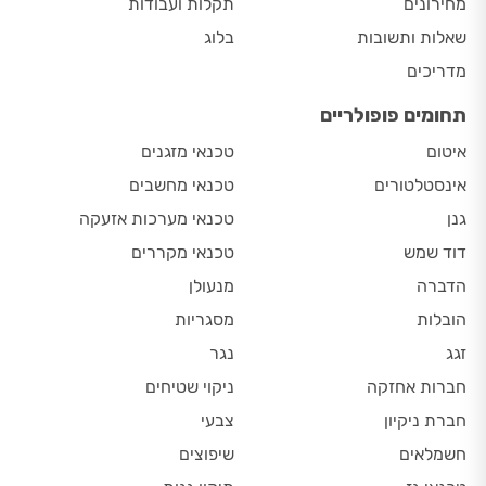
מחירונים
תקלות ועבודות
שאלות ותשובות
בלוג
מדריכים
תחומים פופולריים
איטום
טכנאי מזגנים
אינסטלטורים
טכנאי מחשבים
גנן
טכנאי מערכות אזעקה
דוד שמש
טכנאי מקררים
הדברה
מנעולן
הובלות
מסגריות
זגג
נגר
חברות אחזקה
ניקוי שטיחים
חברת ניקיון
צבעי
חשמלאים
שיפוצים