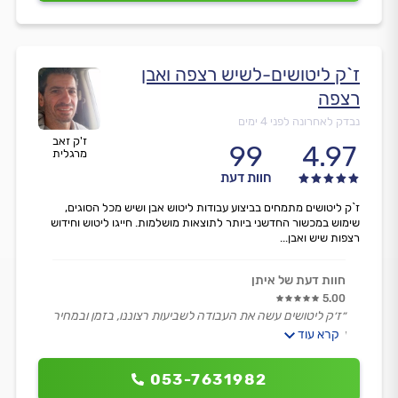
ז`ק ליטושים-לשיש רצפה ואבן
רצפה
נבדק לאחרונה לפני 4 ימים
ז'ק זאב
99
4.97
מרגלית
חוות דעת
ז`ק ליטושים מתמחים בביצוע עבודות ליטוש אבן ושיש מכל הסוגים,
שימוש במכשור החדשני ביותר לתוצאות מושלמות. חייגו ליטוש וחידוש
רצפות שיש ואבן...
חוות דעת של איתן
5.00
״ז׳ק ליטושים עשה את העבודה לשביעות רצוננו, בזמן ובמחיר
שקבענו.
קרא עוד
לצורך תחזוקה ותיקונים, בעתיד בהחלט נעזר בו שוב.״
053-7631982