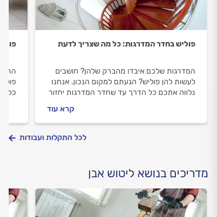
פוליש בחדר המדרגות: כל מה שצריך לדעת
פוליש
המדרגות שלכם איבדו מהברק שלהן? חושבים
הרצפה
לעשות להן פוליש? הגעתם למקום הנכון. אנחנו
פוליש
נלווה אתכם כל הדרך עד שחדר המדרגות יחזור
כל הד
להיות מבריק. מה חשוב לבדוק לפני שעושים
ויפה.
קרא עוד
פוליש וכמה זה עולה? כל התשובות לפניכם.
זה עו
לכל התקלות ועבודות
מדריכים בנושא ליטוש אבן