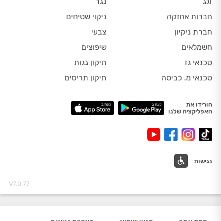
זגג
נגר
חברות אחזקה
ניקוי שטיחים
חברת ניקיון
צבעי
חשמלאים
שיפוצים
טכנאי גז
תיקון גגות
טכנאי מ. כביסה
תיקון תריסים
הורידו את
האפליקציה שלנו
נגישות
V7.0.77