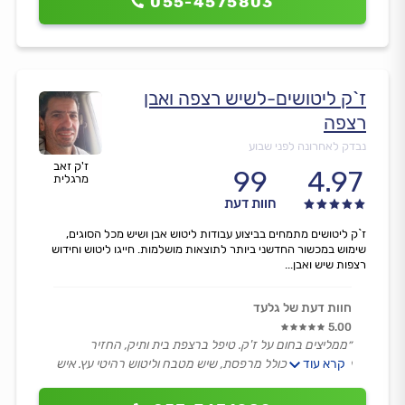
055-4575803
ז`ק ליטושים-לשיש רצפה ואבן
רצפה
נבדק לאחרונה לפני שבוע
ז'ק זאב
99
4.97
מרגלית
חוות דעת
ז`ק ליטושים מתמחים בביצוע עבודות ליטוש אבן ושיש מכל הסוגים,
שימוש במכשור החדשני ביותר לתוצאות מושלמות. חייגו ליטוש וחידוש
רצפות שיש ואבן...
חוות דעת של גלעד
5.00
״ממליצים בחום על ז'ק. טיפל ברצפת בית ותיק, החזיר
קרא עוד
לרצפה חיים, כולל מרפסת, שיש מטבח וליטוש רהיטי עץ. איש
אמין, נחמד, אדיב ונמרץ.״