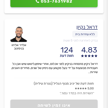
053-7631982
דראל נקיון
נבדק לאחרונה לפני 5 שעות
אלדר אליהו
124
4.83
בנימינוב
חוות דעת
דראל ניקיון מתמחה בניקיון לפני אכלוס, אחרי שיפוץ,ליטוש שיש אבן כל
העבודות מבוצעות על ידי בעל מקצוע עם ניסיון של שנים, מחירים הוגנים,
שירות...
חוות דעת של יניב מנוף הגליל (נצרת עילית)
5.00
״השירות היה בסדר גמור.״
אינו זמין לשיחה