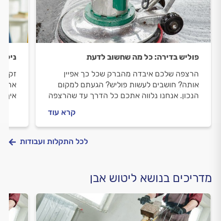
פוליש בדירה: כל מה שחשוב לדעת
ניקיו
הרצפה שלכם איבדה מהברק שכל כך אפיין
זקוקי
אותה? חושבים לעשות פוליש? הגעתם למקום
אתכם 
הנכון. אנחנו נלווה אתכם כל הדרך עד שהרצפה
איך מ
שלכם תהיה מבריקה. מה חשוב לבדוק לפני
ובמהל
קרא עוד
שעושים פוליש וכמה זה עולה? כל התשובות
לפניכ
לפניכם.
לכל התקלות ועבודות
מדריכים בנושא ליטוש אבן