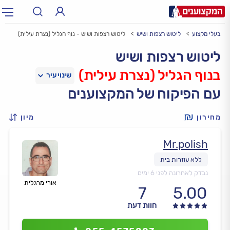
בעלי מקצוע
ליטוש רצפות ושיש
ליטוש רצפות ושיש - נוף הגליל (נצרת עילית)
תחום:
אינסטלטור, חשמלאי…
תחום
ליטוש רצפות ושיש
בנוף הגליל (נצרת עילית)
עיר:
תל אביב, חיפה…
עיר
עם הפיקוח של המקצוענים
מחירון
מיון
Mr.polish
נבדק לאחרונה לפני 6 ימים
אורי מרגלית
7
5.00
חוות דעת