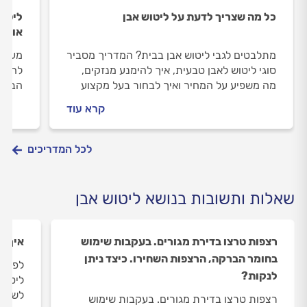
כל מה שצריך לדעת על ליטוש אבן
ליטוש
אותו
מתלבטים לגבי ליטוש אבן בבית? המדריך מסביר
מעוני
סוגי ליטוש לאבן טבעית, איך להימנע מנזקים,
להן? 
מה משפיע על המחיר ואיך לבחור בעל מקצוע
הבא נ
אמין לליטוש אבן.
את המ
קרא עוד
לכל המדריכים
שאלות ותשובות בנושא ליטוש אבן
רצפות טרצו בדירת מגורים. בעקבות שימוש
איך ש
בחומר הברקה, הרצפות השחירו. כיצד ניתן
לפני 
לנקות?
ליטוש
לשמור
רצפות טרצו בדירת מגורים. בעקבות שימוש