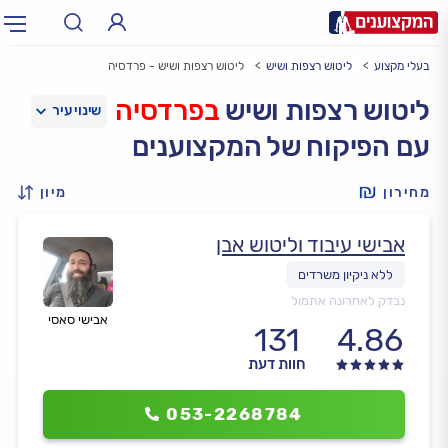
בעלי מקצוע
ליטוש רצפות ושיש
ליטוש רצפות ושיש - פרדסיה
תחום:
אינסטלטור, חשמלאי…
תחום
ליטוש רצפות ושיש
בפרדסיה
עם הפיקוח של המקצוענים
עיר:
תל אביב, חיפה…
עיר
מחירון
מיון
אבישי עיבוד וליטוש אבן
נבדק לאחרונה אתמול
אבישי סאסי
131
4.86
חוות דעת
053-2268784