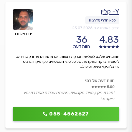
Y- קלין
נבדק לאחרונה ב-
23.07.2026
ירדן אלחדד
36
4.83
חוות דעת
המומחים שלכם לפוליש והברקת רצפות. אנו מתמחים אך ורק בחידוש,
ליטוש והברקה מתקדמת של כל סוגי המשטחים לקרמיקה וגרניט
פורצלן ניקוי ועמוק וטיפול...
חוות דעת של רמי
5.00
״חברת ניקיון מאוד מקצועית, נעשתה עבודה מסודרת והיו
דייקנים.״
055-4562627