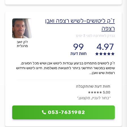
ז`ק ליטושים-לשיש רצפה ואבן
רצפה
נבדק לאחרונה לפני 3 ימים
ז'ק זאב
99
4.97
מרגלית
חוות דעת
ז`ק ליטושים מתמחים בביצוע עבודות ליטוש אבן ושיש מכל הסוגים,
שימוש במכשור החדשני ביותר לתוצאות מושלמות. חייגו ליטוש וחידוש
רצפות שיש ואבן...
חוות דעת שהתקבלה
5.00
״בחור לעניין, מקצוען.״
053-7631982