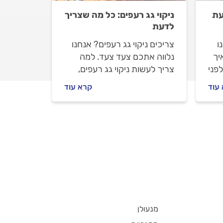
עת
ניקוי גג רעפים: כל מה שצריך
לדעת
ו
צריכים ניקוי גג רעפים? אנחנו
יך
נלווה אתכם צעד צעד. למה
פני
צריך לעשות ניקוי גג רעפים,
ה
איך מתנהלים מול מתקן הגגות
עוד
קרא עוד
.
וכמה יעלה ניקוי גג רעפים? כל
התשובות בפנים.
מנעולן