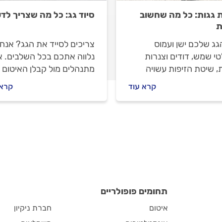
ת גגות: כל מה שחשוב
סיוד גג: כל מה שצריך לד
ת
גג שלכם ישן ועמוס
צריכים לסייד את הגג? אנחנ
י שמש, דודים וצנרות
נלווה אתכם בכל השלבים. א
, שיטת הזיפות עשויה
מתנהלים מול קבלן האיטום ל
 יעילה יותר עבורכם. מה
העבודה ובמהלכה וכמה עול
קרא עוד
קרא 
 לפני שמזמינים קבלן
סיוד גג? כל התשובות בפנים
 ואיך מתנהלים מולו? כל
בות.
תחומים פופולריים
איטום
חברת ניקיון