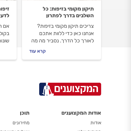
תיקון מקומי בזיפות: כל
זיפו
השלבים בדרך לפתרון
לדע
צריכים תיקון מקומי בזיפות?
אם ה
אנחנו כאן כדי ללוות אתכם
בקולט
לאורך כל הדרך. נסביר מה מה
שונות
חשוב לדעת על תיקון מקומי
להיות
קרא עוד
בזיפות, איך מתנהלים מול קבלן
עושים
האיטום וכמה תעלה העבודה?
זיפות
התשובות לפניכם.
התשו
אודות המקצוענים
תוכן
אודות
מחירונים