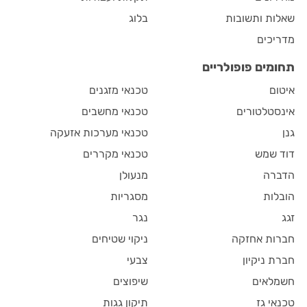
שאלות ותשובות
בלוג
מדריכים
תחומים פופולריים
איטום
טכנאי מזגנים
אינסטלטורים
טכנאי מחשבים
גנן
טכנאי מערכות אזעקה
דוד שמש
טכנאי מקררים
הדברה
מנעולן
הובלות
מסגריות
זגג
נגר
חברות אחזקה
ניקוי שטיחים
חברת ניקיון
צבעי
חשמלאים
שיפוצים
טכנאי גז
תיקון גגות