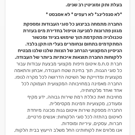
בעלת ותק ומוניטין רב שנים.
*לא סנפלינג* לא רעפים * לא אסבסט *
החברה מתמחה בביצוע כל סוגי העבודות ומספקת
מגוון פתרונות למניעה וטיפול בחדירת מים בעזרת
טכנולגיה מתקדמת תוך שימוש בציוד ומכשור
המתקדמים בתחום ובחומרים בעלי תו תקן בלבד.
הניסיון המקצועי הנרחב של הצוות שלנו שלנו מבטיח
ללקוחות החברה תוצאות איכותיות ביותר של העבודה.
חברת ס.ח.מ איטום וזיפות מקצועי מבצעת עבודות עבור
כל סוגי הגגות, תוך בחינת שטח העבודה, אבחון והתאמה
מקצועית ומדוייקת של השיטה הדרושה לכל מקרה לגופו.
החברה מאמינה במחויבותה המקצועית העמוקה לכל
אחד ואחד מלקחותיה,
מחויבות זאת כוללת רמת שירות גבוהה, ידע מקיף
ומעודכן, מקצועיות וזמינות מקסימלית.
החברה מספקת שירות איטום גגות מכונה מיוחדת
לאיטום בהתזה לכל סוגי הלקוחות: אנשים פרטיים,
חברות, עסקים, עיריות ומוסדות.
אנו מלווים את לקוחותינו החל משלב הייעוץ בבית הלקוח,