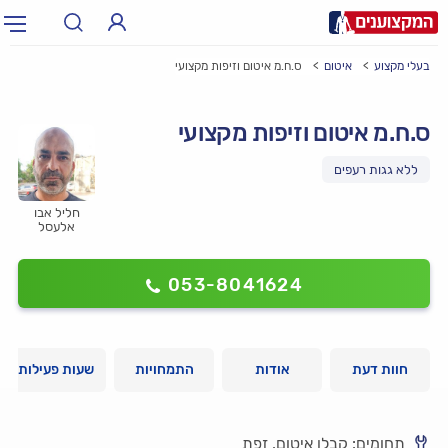
בעלי מקצוע
איטום
ס.ח.מ איטום וזיפות מקצועי
תחום:
אינסטלטור, חשמלאי…
תחום
ס.ח.מ איטום וזיפות מקצועי
עיר:
תל אביב, חיפה…
עיר
חליל אבו
אלעסל
053-8041624
חוות דעת
אודות
התמחויות
שעות פעילות
תחומים: קבלן איטום, זפת