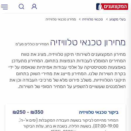
בעלי מקצוע
טכנאי טלוויזיה
מחירון טכנאי טלוויזיה
תחום:
תחום
מחירון טכנאי טלוויזיה
עיר:
תל אביב, חיפה…
המחירים כוללים מע”מ
עיר
מחירון המקצוענים לשירותי תיקון טלוויזיה, מציג את טווח
המחירים המומלץ לעבודות הנפוצות בתחום. המחירון מתעדכן
באמצעות סטטיסטיקה על אלפי עבודות אמיתיות שנאספו על ידי
בקרת השירות שלנו. המחירון מייצג את מחירי השוק בתחום
תיקוני הטלוויזיות, משלב פירוט מלא של מרכיבי העבודה וכן את
האלמנטים שעשויים להשפיע על המחיר הסופי של השירות.
ביקור טכנאי טלוויזיה
₪350 - ₪250
המחיר מתייחס לביקור בשעות העבודה המקובלות (ימים א'-ה',
07:00-19:00). בשעות הלילה, בשבת או בחג, עלות הביקור