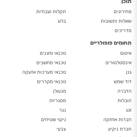
תוכן
מחירונים
תקלות ועבודות
שאלות ותשובות
בלוג
מדריכים
תחומים פופולריים
איטום
טכנאי מזגנים
אינסטלטורים
טכנאי מחשבים
גנן
טכנאי מערכות אזעקה
דוד שמש
טכנאי מקררים
הדברה
מנעולן
הובלות
מסגריות
זגג
נגר
חברות אחזקה
ניקוי שטיחים
חברת ניקיון
צבעי