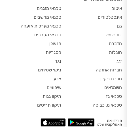
איטום
טכנאי מזגנים
אינסטלטורים
טכנאי מחשבים
גנן
טכנאי מערכות אזעקה
דוד שמש
טכנאי מקררים
הדברה
מנעולן
הובלות
מסגריות
זגג
נגר
חברות אחזקה
ניקוי שטיחים
חברת ניקיון
צבעי
חשמלאים
שיפוצים
טכנאי גז
תיקון גגות
טכנאי מ. כביסה
תיקון תריסים
הורידו את
האפליקציה שלנו