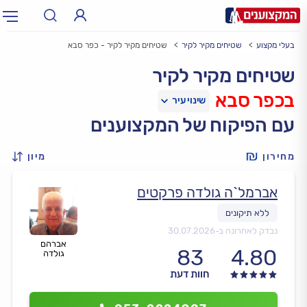
בעלי מקצוע
שטיחים מקיר לקיר
שטיחים מקיר לקיר - כפר סבא
תחום:
אינסטלטור, חשמלאי…
תחום
שטיחים מקיר לקיר
בכפר סבא
עיר:
תל אביב, חיפה…
עיר
עם הפיקוח של המקצוענים
מחירון
מיון
אברמל`ה גולדה פרקטים
נבדק לאחרונה ב-
30.07.2026
אברהם
83
4.80
גולדה
חוות דעת