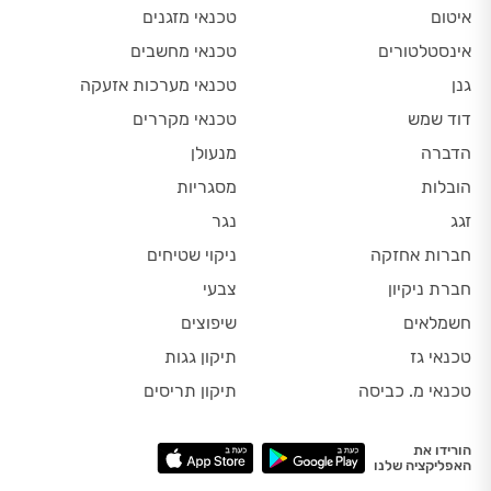
איטום
טכנאי מזגנים
אינסטלטורים
טכנאי מחשבים
גנן
טכנאי מערכות אזעקה
דוד שמש
טכנאי מקררים
הדברה
מנעולן
הובלות
מסגריות
זגג
נגר
חברות אחזקה
ניקוי שטיחים
חברת ניקיון
צבעי
חשמלאים
שיפוצים
טכנאי גז
תיקון גגות
טכנאי מ. כביסה
תיקון תריסים
הורידו את
האפליקציה שלנו