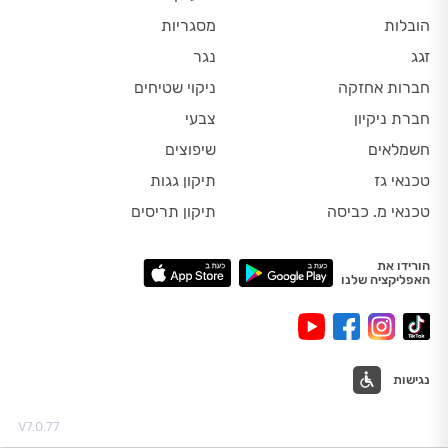
הובלות
מסגריות
זגג
נגר
חברות אחזקה
ניקוי שטיחים
חברת ניקיון
צבעי
חשמלאים
שיפוצים
טכנאי גז
תיקון גגות
טכנאי מ. כביסה
תיקון תריסים
הורידו את
האפליקציה שלנו
נגישות
V7.0.77