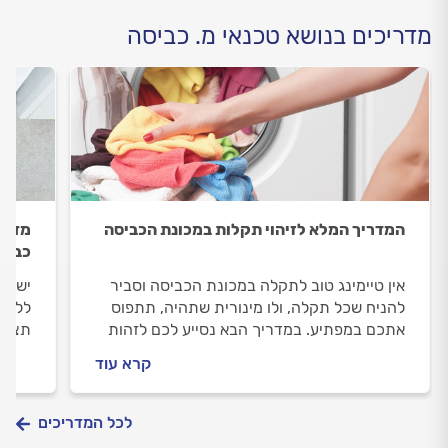
מדריכים בנושא טכנאי מ. כביסה
המדריך המלא לזיהוי תקלות במכונת הכביסה
מדריך
כביס
אין טיימינג טוב לתקלה במכונת הכביסה וסביר
יש לכ
להניח שכל תקלה, ולו מינורית שתהיה, תתפוס
ללוות
אתכם במפתיע. במדריך הבא נסייע לכם לזהות
תצטרכ
את התקלות הנפוצות במכונות כביסה, להתמודד
במכונ
קרא עוד
איתן לבד ולצבור את המידע הדרוש לכם לפני
שאתם מזמינים טכנאי.
לכל המדריכים