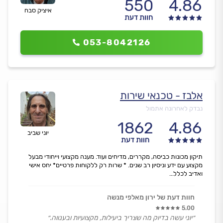
550
4.86
איציק סבח
חוות דעת
053-8042126
אלבז - טכנאי שירות
נבדק לאחרונה אתמול
1862
4.86
יוני שביב
חוות דעת
תיקון מכונות כביסה, מקררים, מדיחים ועוד. מענה מקצועי וייחודי מבעל
מקצוע עם ידע וניסיון רב שנים. * שרות רק ללקוחות פרטיים* יחס אישי
ואדיב לכלל...
חוות דעת של ירון מאלפי מנשה
5.00
״יוני עשה בדיוק מה שצריך ביעילות, מקצועיות ובענווה.״