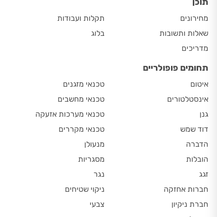
תוכן
מחירונים
תקלות ועבודות
שאלות ותשובות
בלוג
מדריכים
תחומים פופולריים
איטום
טכנאי מזגנים
אינסטלטורים
טכנאי מחשבים
גנן
טכנאי מערכות אזעקה
דוד שמש
טכנאי מקררים
הדברה
מנעולן
הובלות
מסגריות
זגג
נגר
חברות אחזקה
ניקוי שטיחים
חברת ניקיון
צבעי