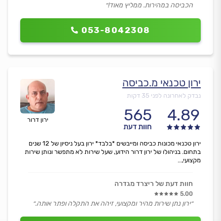
הכביסה במהירות. ממליץ מאוד!״
053-8042308
ירון טכנאי מ.כביסה
נבדק לאחרונה לפני 35 דקות
565
4.89
ירון דרור
חוות דעת
ירון טכנאי מכונות כביסה ומייבשים *בלבד* ירון בעל ניסיון של 12 שנים
בתחום. בניהולו של ירון דרור הידוע, שעל שירות לא מתפשר ונותן שירות
מקצועי,...
חוות דעת של ריצרד מגדרה
5.00
״ירון נתן שירות מהיר ומקצועי, זיהה את התקלה ופתר אותה.״