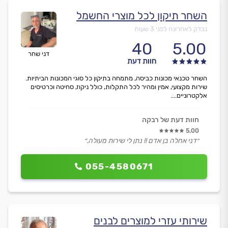
השחר תיקון לכל מוצרי החשמל
נבדק לאחרונה לפני 3 שעות
40
5.00
דני שחר
חוות דעת
השחר טכנאי מכונות כביסה, מתמחה בתיקון כל סוגי המכונות הביתיות.
שירות מקצועי, אמין ומהיר לכל התקלות, כולל ניקוז, סחיטה וכרטיסים
אלקטרוניים....
חוות דעת של רבקה
5.00
״דני אחלה בן אדם !! נתן לי שירות מעולה.״
055-4580671
שירותי עזרי למוצרים לבנים