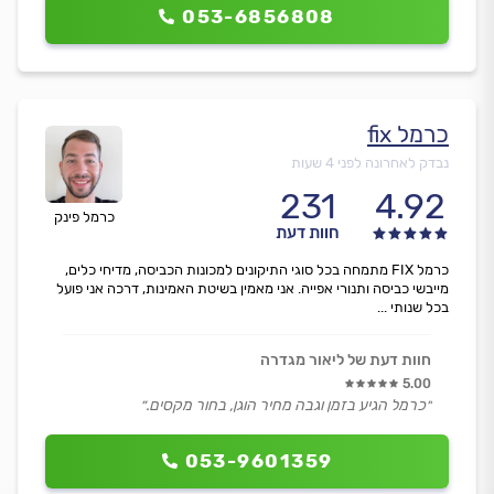
053-6856808
כרמל fix
נבדק לאחרונה לפני 4 שעות
231
4.92
כרמל פינק
חוות דעת
כרמל FIX מתמחה בכל סוגי התיקונים למכונות הכביסה, מדיחי כלים,
מייבשי כביסה ותנורי אפייה. אני מאמין בשיטת האמינות, דרכה אני פועל
בכל שנותי ...
חוות דעת של ליאור מגדרה
5.00
״כרמל הגיע בזמן וגבה מחיר הוגן, בחור מקסים.״
053-9601359