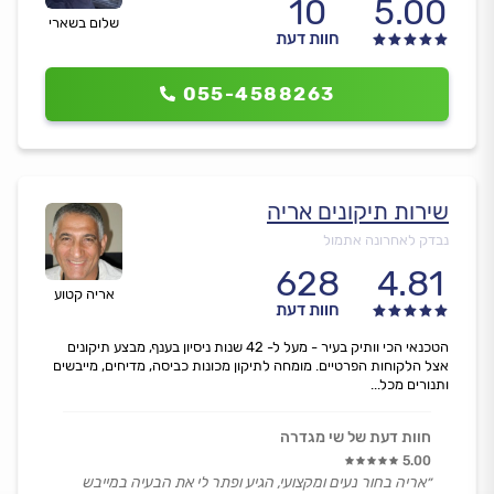
10
5.00
שלום בשארי
חוות דעת
055-4588263
שירות תיקונים אריה
נבדק לאחרונה אתמול
628
4.81
אריה קטוע
חוות דעת
הטכנאי הכי וותיק בעיר - מעל ל- 42 שנות ניסיון בענף, מבצע תיקונים
אצל הלקוחות הפרטיים. מומחה לתיקון מכונות כביסה, מדיחים, מייבשים
ותנורים מכל...
חוות דעת של שי מגדרה
5.00
״אריה בחור נעים ומקצועי, הגיע ופתר לי את הבעיה במייבש