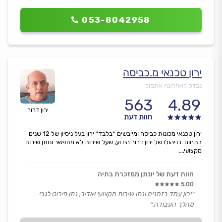
053-8042958
ירון טכנאי מ.כביסה
נבדק לאחרונה אתמול
563
4.89
ירון דרור
חוות דעת
ירון טכנאי מכונות כביסה ומייבשים *בלבד* ירון בעל ניסיון של 12 שנים
בתחום. בניהולו של ירון דרור הידוע, שעל שירות לא מתפשר ונותן שירות
מקצועי,...
חוות דעת של יונתן ממזכרת בתיה
5.00
״ירון עמד בזמנים ונתן שירות מקצועי ואדיב, נתן פירוט לגבי
מהלך העבודה.״