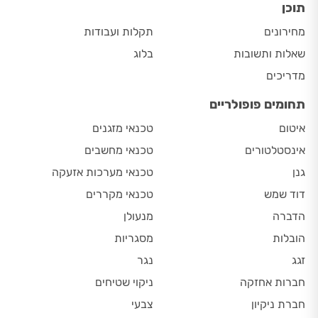
תוכן
מחירונים
תקלות ועבודות
שאלות ותשובות
בלוג
מדריכים
תחומים פופולריים
איטום
טכנאי מזגנים
אינסטלטורים
טכנאי מחשבים
גנן
טכנאי מערכות אזעקה
דוד שמש
טכנאי מקררים
הדברה
מנעולן
הובלות
מסגריות
זגג
נגר
חברות אחזקה
ניקוי שטיחים
חברת ניקיון
צבעי