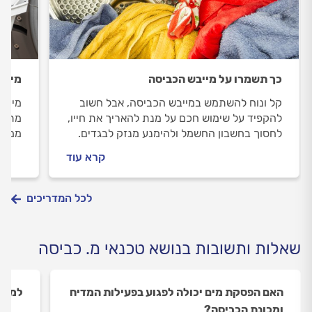
כך תשמרו על מייבש הכביסה
מייבש
קל ונוח להשתמש במייבש הכביסה, אבל חשוב
מייב
להקפיד על שימוש חכם על מנת להאריך את חייו,
מתייב
לחסוך בחשבון החשמל ולהימנע מנזק לבגדים.
ממהרי
במדריך הבא נסביר איך מתחזקים את המייבש,
לסייע
קרא עוד
מהן התקלות הנפוצות במייבש ומה עושים לפני
מתי ת
שמזמינים טכנאי מייבש כביסה
לכל המדריכים
שאלות ותשובות בנושא טכנאי מ. כביסה
האם הפסקת מים יכולה לפגוע בפעילות המדיח
למה ה
ומכונת הכביסה?