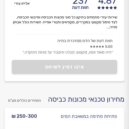
237
4.87
אליהו עזרי
חוות דעת
שירותי עזרי מתמחים בתיקון כל סוגי מכונות הכביסה ומייבשי הכביסה,
לצד טיפול מקצועי במקררים, מקפיאים ותנורי אפייה. השירות כולל אבחון
מהיר,...
חוות דעת של הדס ממזכרת בתיה
5.00
״היה מאוד אמין, מקצועי, סבלני והסביר על מהות התקלה.״
אינו זמין לשיחה
מחירון טכנאי מכונות כביסה
המחירים כוללים מע”מ
פתיחת סתימה במשאבת המים
₪ 250-300