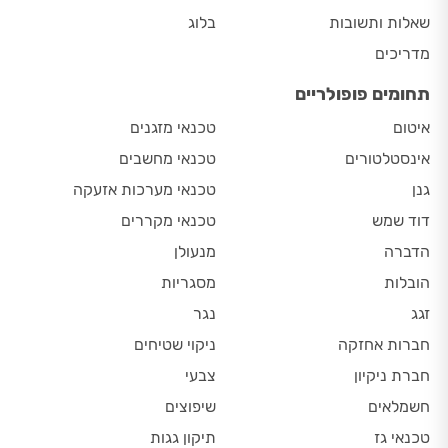
שאלות ותשובות
בלוג
מדריכים
תחומים פופולריים
איטום
טכנאי מזגנים
אינסטלטורים
טכנאי מחשבים
גנן
טכנאי מערכות אזעקה
דוד שמש
טכנאי מקררים
הדברה
מנעולן
הובלות
מסגריות
זגג
נגר
חברות אחזקה
ניקוי שטיחים
חברת ניקיון
צבעי
חשמלאים
שיפוצים
טכנאי גז
תיקון גגות