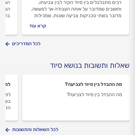
רבים מתבלבלים בין סיוד הקיר לבין צביעתו,
הגעתם
וחושבים שמדובר על אותה העבודה אך למעשה,
הבית 
מדובר בשתי טכניקות צביעה שונות, שמכילות
בחירת
בתוכן בחומרים שונים בעלי תכונות משתנות.
לצבוע
קרא עוד
מהם ההבדלים העיקריים, איזו שיטה עדיפה ואיך
לבחור
תכינו את הקירות לכבוד החידוש המיוחל?
לפניכם, המדריך המלא שיהפוך את צביעת הבית
לכל המדריכים
למשימה קלה ויעילה.
שאלות ותשובות בנושא סיוד
מה ההבדל בין סיוד לצביעה?
למה צ
מה ההבדל בין סיוד לצביעה?
לפני מ
בעל ה
הזיפו
לכל השאלות והתשובות