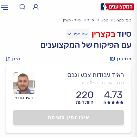
בעלי מקצוע
צבעי
סיוד
סיוד - קצרין
תחום:
אינסטלטור, חשמלאי…
תחום
סיוד
בקצרין
עם הפיקוח של המקצוענים
עיר:
תל אביב, חיפה…
עיר
מחירון
מיון
ראיד עבודות צבע וגבס
נבדק לאחרונה לפני 3 ימים
220
4.73
ראיד קובטי
חוות דעת
אינו זמין לשיחה