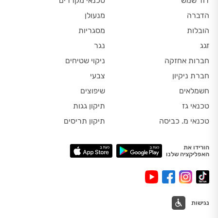
דוד שמש
טכנאי מקררים
הדברה
מנעולן
הובלות
מסגריות
זגג
נגר
חברות אחזקה
ניקוי שטיחים
חברת ניקיון
צבעי
חשמלאים
שיפוצים
טכנאי גז
תיקון גגות
טכנאי מ. כביסה
תיקון תריסים
הורידו את
האפליקציה שלנו
נגישות