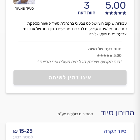
3
5.00
סעיד פאעור
חוות דעת
עבודות שיקום חוץ ושליכט צבעוני בהנהלת סעיד פאעור מספקת
פתרונות מלאים ומקצועיים למבנים. מבצעים מגוון רחב של עבודות:
צביעת פנים וחוץ, שליכט...
חוות דעת של משה
5.00
״היה מקצועי, שירותי, הכל היה מעולה ואני מרוצה.״
אינו זמין לשיחה
מחירון סיוד
המחירים כוללים מע”מ
סיוד תקרה
₪ 15-25
למטר רבוע