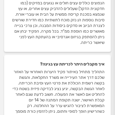
הנפוצים כוללים עצים חולים או נגועים במזיקים (כמו
חדקונית הדקל) שעלולים להדביק עצים אחרים, או עץ
שנמצא בסכנת קריסה ממשית על הבית או עוברי אורח.
סיבות נוספות הן נזק מוכח לתשתיות כמו חדירת שורשים
לצנרת הביוב או סדקים ביסודות המבנה, וכן צרכי בנייה
מאושרים כמו הוספת ממ"ד. בכל מקרה, הפקיד יבחן אם
ניתן להסתפק בגיזום אגרסיבי או בהעתקת העץ לפני
שיאשר כריתה.
איך מקבלים היתר לכריתת עץ בגינה?
התהליך מתחיל באיתור פקיד היערות האחראי על האזור
שלכם דרך אתר העירייה או משרד החקלאות, והגשת
בקשה רשמית הכוללת את פרטי העץ וסיבת הכריתה.
לאחר הגשת הבקשה, יגיע נציג לבדיקה פיזית בשטח כדי
להחליט אם לאשר את הפעולה. חשוב לדעת שגם לאחר
קבלת האישור, ישנה תקופת המתנה של 14 יום
המאפשרת לציבור להגיש ערר על ההחלטה. רק
כשהרישיון הופך לסופי וחתום, ניתן להזמין כורת מוסמך