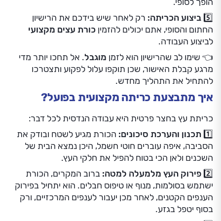
הופך לסופי.
5️⃣ ביצוע הכריתה:
רק לאחר שיש בידכם את הרישיון
החתום והסופי, אתם יכולים להזמין
כורת עצים מקצועי
לביצוע העבודה.
👈 שימו לב שהרישיון הוא לזמן
מוגבל
. אל תחכו יותר מדי
מרגע קבלת האישור, שכן תוקפו עלול לפקוע ותצטרכו
להתחיל את התהליך מחדש.
איך מתבצעת כריתה מקצועית בפועל?
כריתת עץ בחצר פרטית היא עבודה הנדסית לכל דבר:
1️⃣ תכנון והערכת סיכונים:
הכורת מגיע לשטח ובודק את
הסביבה, איפה עוברים חוטי חשמל, היכן נמצא הבית של
השכנים ולאן הכי בטוח להפיל את חלקי העץ.
2️⃣ פירוק העץ מלמעלה למטה:
ברוב המקרים, הכורת
ישתמש בסולמות, מנוף או טיפוס חבלים. הוא יתחיל בפירוק
הענפים הקטנים, לאחר מכן יעבור לענפים המרכזיים, ורק
בסוף יטפל בגזע.