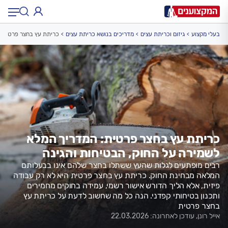
בעלי מקצוע
גיזום וכריתת עצים
מדריכים בנושא כריתת עצים
כריתת עץ בחצר פרטית: 
תחום:
תחום
עיר:
תל אביב, חיפה…
עיר
כריתת עץ בחצר פרטית: המדריך המלא
לשמירה על החוק, הבטיחות והגינה
רבים מופתעים לגלות שהעץ ששתלו בחצר שלהם אינו בבעלותם
המלאה מבחינת החוק. כריתת עץ בחצר פרטית היא לא רק עבודה
פיזית, אלא הליך הדורש אישור רשמי, עמידה בחוקים מחמירים
ותכנון בטיחותי קפדני. הנה כל מה שחשוב לדעת על כריתת עץ
בחצר פרטית
אייל רונן, עודכן לאחרונה: 22.03.2026