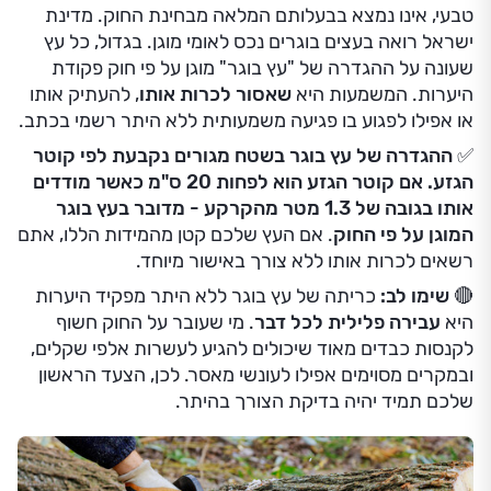
טבעי, אינו נמצא בבעלותם המלאה מבחינת החוק. מדינת
ישראל רואה בעצים בוגרים נכס לאומי מוגן. בגדול, כל עץ
שעונה על ההגדרה של "עץ בוגר" מוגן על פי חוק פקודת
היערות. המשמעות היא
שאסור לכרות אותו
, להעתיק אותו
או אפילו לפגוע בו פגיעה משמעותית ללא היתר רשמי בכתב.
✅
ההגדרה של עץ בוגר בשטח מגורים נקבעת לפי קוטר
הגזע. אם קוטר הגזע הוא לפחות 20 ס"מ כאשר מודדים
אותו בגובה של 1.3 מטר מהקרקע - מדובר בעץ בוגר
המוגן על פי החוק
. אם העץ שלכם קטן מהמידות הללו, אתם
רשאים לכרות אותו ללא צורך באישור מיוחד.
🔴 שימו לב:
כריתה של עץ בוגר ללא היתר מפקיד היערות
היא
עבירה פלילית לכל דבר
. מי שעובר על החוק חשוף
לקנסות כבדים מאוד שיכולים להגיע לעשרות אלפי שקלים,
ובמקרים מסוימים אפילו לעונשי מאסר. לכן, הצעד הראשון
שלכם תמיד יהיה בדיקת הצורך בהיתר.