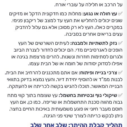
על הרכב או חלילה על עוברי אורח.
✅ עץ חולה או נגוע:
מחלות כמו חדקונית הדקל או מזיקים
שונים יכולים להחליש את העץ עד למצב של ריקבון פנימי.
במקרים כאלו, העץ לא רק מסוכן אלא גם עלול להדביק
עצים בריאים אחרים בסביבה.
✅ נזק לתשתיות ולמבנה:
לעיתים השורשים של העץ
הופכים לאגרסיביים מדי. הם יכולים לחדור לצנרת הביוב
ולגרום לסתימות חוזרות ונשנות, להרים מרצפות בגינה או
אפילו לסדוק יסודות של חומה או של הבית עצמו.
✅ צרכי בנייה ופיתוח:
אם אתם מתכננים להרחיב את הבית,
לבנות ממ"ד או להוסיף יחידת דיור, והעץ נמצא בדיוק בתוואי
הבנייה המאושר, תוכלו להגיש בקשה לכריתה או להעתקה.
✅ שיקולי נוף ובטיחות בחשמל:
עץ שצומח בתוך קווי מתח
גבוה מהווה סכנת התחשמלות או שריפה. כמו כן, אם העץ
חוסם מעבר חיוני או פוגע משמעותית באיכות החיים בחצר,
ניתן לבקש כריתה לצורך שינוי פני הגינה.
תהליך קבלת ההיתר: שלב אחר שלב