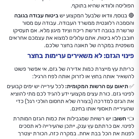
הפוליסה ולוודא שהיא בתוקף.
🔴 בנוסף, וודאו שלבעל המקצוע יש
ביטוח עבודה בגובה
והסמכה רלוונטית ממשרד העבודה. עבודה עם מסור
שרשרת בגובה דורשת ריכוז וציוד מיגון מלא. אם תעסיקו
חובבן ללא ביטוח, אתם עלולים למצוא את עצמכם אחראים
משפטית במקרה של תאונה בחצר שלכם.
פינוי הגזם: לא משאירים ערימות בחצר
כריתת עץ מייצרת כמות אדירה של גזם, אי אפשר פשוט
להשאיר אותה בחוץ או לזרוק אותה לפח הרגיל:
✅ תיאום עם הרשות המקומית:
לכל עירייה יש ימים קבועים
לפינוי גזם. כורת עצים מקצועי ידע להגיד לכם מתי להוציא
את הגזם למדרכה (בצורה שלא תחסום הולכי רגל) כדי
שהעירייה תאסוף אותו בחינם.
👈 חשוב:
יש רשויות שמגבילות את כמות הגזם המותרת
לפינוי. אם כרתתם עץ ענק, ייתכן שהעירייה לא תסכים
לפנות את הכל בבת אחת. במקרה כזה, הכורת יצטרך