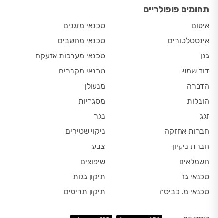
תחומים פופולריים
איטום
טכנאי מזגנים
אינסטלטורים
טכנאי מחשבים
גנן
טכנאי מערכות אזעקה
דוד שמש
טכנאי מקררים
הדברה
מנעולן
הובלות
מסגריות
זגג
נגר
חברות אחזקה
ניקוי שטיחים
חברת ניקיון
צבעי
חשמלאים
שיפוצים
טכנאי גז
תיקון גגות
טכנאי מ. כביסה
תיקון תריסים
הורידו את