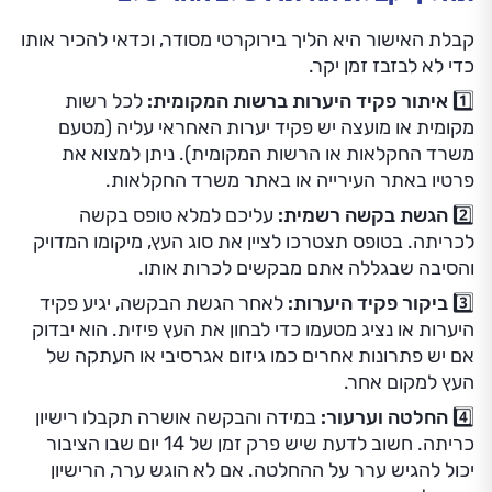
קבלת האישור היא הליך בירוקרטי מסודר, וכדאי להכיר אותו
כדי לא לבזבז זמן יקר.
1️⃣ איתור פקיד היערות ברשות המקומית:
לכל רשות
מקומית או מועצה יש פקיד יערות האחראי עליה (מטעם
משרד החקלאות או הרשות המקומית). ניתן למצוא את
פרטיו באתר העירייה או באתר משרד החקלאות.
2️⃣ הגשת בקשה רשמית:
עליכם למלא טופס בקשה
לכריתה. בטופס תצטרכו לציין את סוג העץ, מיקומו המדויק
והסיבה שבגללה אתם מבקשים לכרות אותו.
3️⃣ ביקור פקיד היערות:
לאחר הגשת הבקשה, יגיע פקיד
היערות או נציג מטעמו כדי לבחון את העץ פיזית. הוא יבדוק
אם יש פתרונות אחרים כמו גיזום אגרסיבי או העתקה של
העץ למקום אחר.
4️⃣ החלטה וערעור:
במידה והבקשה אושרה תקבלו רישיון
כריתה. חשוב לדעת שיש פרק זמן של 14 יום שבו הציבור
יכול להגיש ערר על ההחלטה. אם לא הוגש ערר, הרישיון